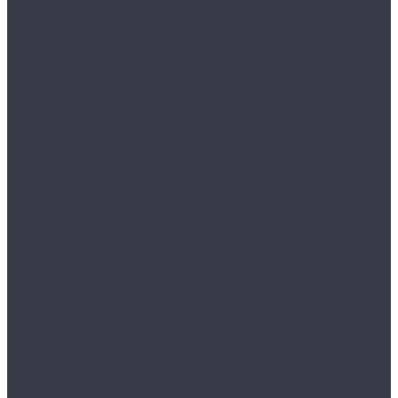
Воски, кварцы и др
Пленки
Сребки/выгонки/ракеля
Тонировочные
Бронепленки
Инструменты для пленок
Ножи и лезвия
Составы для установки пленок
Реставрация стекол
Расходные материалы для реставрации стекол
Инструменты для реставрации стекол
Оборудование
Торнадоры
Полировальные машинки
Фонари
Турбосушки и озонаторы
Оборудование для моек
Распылители
Инструменты
Автосвет
Лампы светодиодные