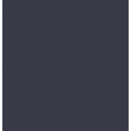
...
Каталог товаров
Аксессуары
Аппликаторы
Кисти и щетки
Микрофибры, салфетки, варежки, губки
Триггеры, емкости и ведра
Другое
Акционные товары
Реставрация кожи
Краска для кожи
Средства для чистки кожи
Средства для ремонта кожи
Инструменты для реставрации кожи
Мойка и уход
Интерьер
Экстерьер
Защитные покрытия
Для стекол
Керамика и жидкое стекло