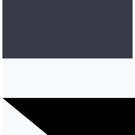
Органайзеры и сумки
Подарочная упаковка
Рамки номерные
Коврики для защиты пола
Средства индивидуальной защиты
Эмали, грунты, лаки
Щетки стеклоочистителя
Акции
Контакты