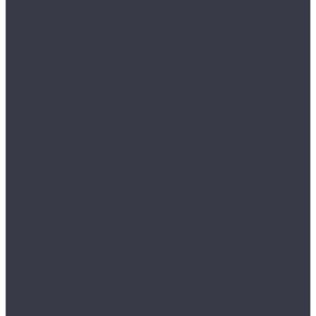
Лампы галогенные
Полировка
Круги и подложки
Пасты полировальные
Полировка металлов
Подготовительные материалы
Шлифовальные материалы
Электроника
Зарядные устройства и кабели
Наушники
Батарейки и внешние аккумуляторы
Прочее
Визитки парковочные
Держатели для телефона
Провода для прикуривателя
Тросы и стяжки груза
Сувениры
Наборы для ухода
Клипсы и предохранители
Технические жидкости