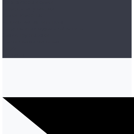
Органайзеры и сумки
Подарочная упаковка
Рамки номерные
Коврики для защиты пола
Средства индивидуальной защиты
Эмали, грунты, лаки
Щетки стеклоочистителя
Акции
Контакты