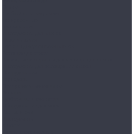
Воски, кварцы и др
Пленки
Сребки/выгонки/ракеля
Тонировочные
Бронепленки
Инструменты для пленок
Ножи и лезвия
Составы для установки пленок
Реставрация стекол
Расходные материалы для реставрации стекол
Инструменты для реставрации стекол
Оборудование
Торнадоры
Полировальные машинки
Фонари
Турбосушки и озонаторы
Оборудование для моек
Распылители
Инструменты
Автосвет
Лампы светодиодные