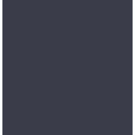
...
Каталог товаров
Аксессуары
Аппликаторы
Кисти и щетки
Микрофибры, салфетки, варежки, губки
Триггеры, емкости и ведра
Другое
Акционные товары
Реставрация кожи
Краска для кожи
Средства для чистки кожи
Средства для ремонта кожи
Инструменты для реставрации кожи
Мойка и уход
Интерьер
Экстерьер
Защитные покрытия
Для стекол
Керамика и жидкое стекло