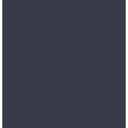
Лампы галогенные
Полировка
Круги и подложки
Пасты полировальные
Полировка металлов
Подготовительные материалы
Шлифовальные материалы
Электроника
Зарядные устройства и кабели
Наушники
Батарейки и внешние аккумуляторы
Прочее
Визитки парковочные
Держатели для телефона
Провода для прикуривателя
Тросы и стяжки груза
Сувениры
Наборы для ухода
Клипсы и предохранители
Технические жидкости