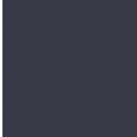
Аксессуары
Аппликаторы
Кисти и щетки
Микрофибры, салфетки, варежки, губки
Триггеры, емкости и ведра
Другое
Акционные товары
Реставрация кожи
Краска для кожи
Средства для чистки кожи
Средства для ремонта кожи
Инструменты для реставрации кожи
Мойка и уход
Интерьер
Экстерьер
Защитные покрытия
Для стекол
Керамика и жидкое стекло
Воски, кварцы и др
Пленки