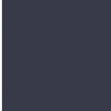
Круги и подложки
Пасты полировальные
Полировка металлов
Подготовительные материалы
Шлифовальные материалы
Электроника
Зарядные устройства и кабели
Наушники
Батарейки и внешние аккумуляторы
Прочее
Визитки парковочные
Держатели для телефона
Провода для прикуривателя
Тросы и стяжки груза
Сувениры
Наборы для ухода
Клипсы и предохранители
Технические жидкости
Органайзеры и сумки
Подарочная упаковка