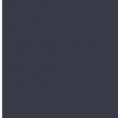
Сребки/выгонки/ракеля
Тонировочные
Бронепленки
Инструменты для пленок
Ножи и лезвия
Составы для установки пленок
Реставрация стекол
Расходные материалы для реставрации стекол
Инструменты для реставрации стекол
Оборудование
Торнадоры
Полировальные машинки
Фонари
Турбосушки и озонаторы
Оборудование для моек
Распылители
Инструменты
Автосвет
Лампы светодиодные
Лампы галогенные
Полировка