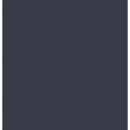
Воски, кварцы и др
Пленки
Сребки/выгонки/ракеля
Тонировочные
Бронепленки
Инструменты для пленок
Ножи и лезвия
Составы для установки пленок
Реставрация стекол
Расходные материалы для реставрации стекол
Инструменты для реставрации стекол
Оборудование
Торнадоры
Полировальные машинки
Фонари
Турбосушки и озонаторы
Оборудование для моек
Распылители
Инструменты
Автосвет
Лампы светодиодные