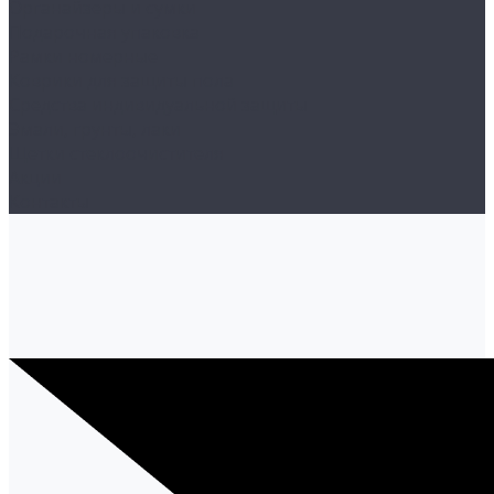
Органайзеры и сумки
Подарочная упаковка
Рамки номерные
Коврики для защиты пола
Средства индивидуальной защиты
Эмали, грунты, лаки
Щетки стеклоочистителя
Акции
Контакты