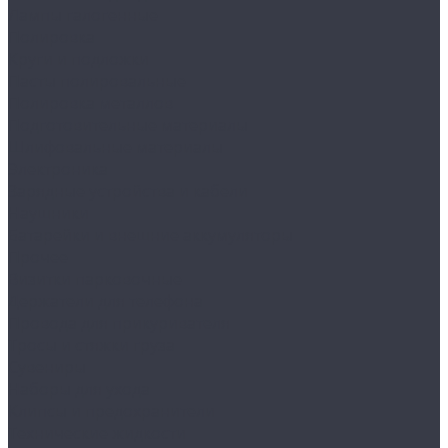
Лампы галогенные
Полировка
Круги и подложки
Пасты полировальные
Полировка металлов
Подготовительные материалы
Шлифовальные материалы
Электроника
Зарядные устройства и кабели
Наушники
Батарейки и внешние аккумуляторы
Прочее
Визитки парковочные
Держатели для телефона
Провода для прикуривателя
Тросы и стяжки груза
Сувениры
Наборы для ухода
Клипсы и предохранители
Технические жидкости