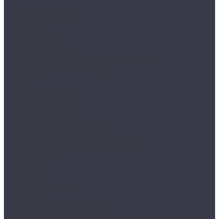
...
Каталог товаров
Аксессуары
Аппликаторы
Кисти и щетки
Микрофибры, салфетки, варежки, губки
Триггеры, емкости и ведра
Другое
Акционные товары
Реставрация кожи
Краска для кожи
Средства для чистки кожи
Средства для ремонта кожи
Инструменты для реставрации кожи
Мойка и уход
Интерьер
Экстерьер
Защитные покрытия
Для стекол
Керамика и жидкое стекло