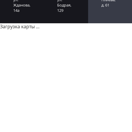
Жданова,
Бодрая,
д. 61
14а
129
Загрузка карты ...