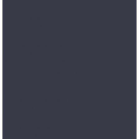
Лампы галогенные
Полировка
Круги и подложки
Пасты полировальные
Полировка металлов
Подготовительные материалы
Шлифовальные материалы
Электроника
Зарядные устройства и кабели
Наушники
Батарейки и внешние аккумуляторы
Прочее
Визитки парковочные
Держатели для телефона
Провода для прикуривателя
Тросы и стяжки груза
Сувениры
Наборы для ухода
Клипсы и предохранители
Технические жидкости