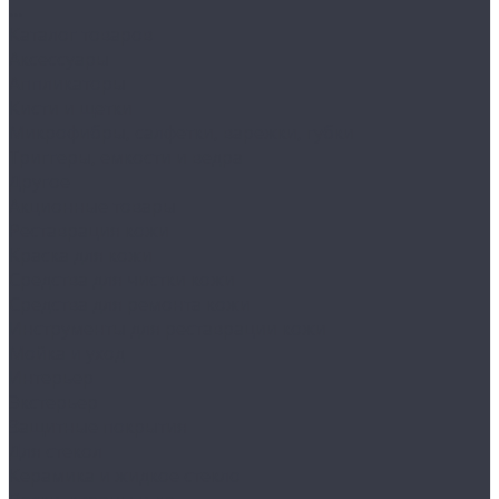
...
Каталог товаров
Аксессуары
Аппликаторы
Кисти и щетки
Микрофибры, салфетки, варежки, губки
Триггеры, емкости и ведра
Другое
Акционные товары
Реставрация кожи
Краска для кожи
Средства для чистки кожи
Средства для ремонта кожи
Инструменты для реставрации кожи
Мойка и уход
Интерьер
Экстерьер
Защитные покрытия
Для стекол
Керамика и жидкое стекло