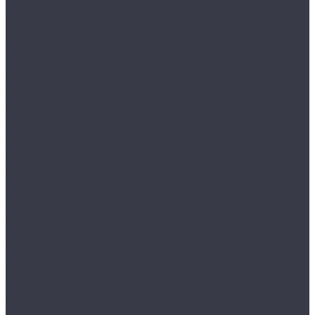
Воски, кварцы и др
Пленки
Сребки/выгонки/ракеля
Тонировочные
Бронепленки
Инструменты для пленок
Ножи и лезвия
Составы для установки пленок
Реставрация стекол
Расходные материалы для реставрации стекол
Инструменты для реставрации стекол
Оборудование
Торнадоры
Полировальные машинки
Фонари
Турбосушки и озонаторы
Оборудование для моек
Распылители
Инструменты
Автосвет
Лампы светодиодные