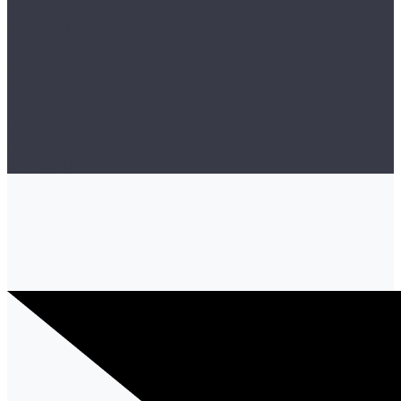
Органайзеры и сумки
Подарочная упаковка
Рамки номерные
Коврики для защиты пола
Средства индивидуальной защиты
Эмали, грунты, лаки
Щетки стеклоочистителя
Акции
Контакты