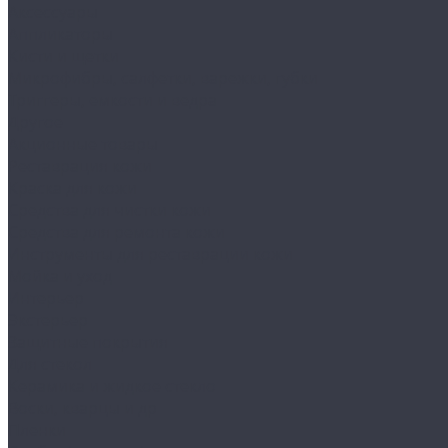
Аксессуары
Аппликаторы
Кисти и щетки
Микрофибры, салфетки, варежки, губки
Триггеры, емкости и ведра
Другое
Акционные товары
Реставрация кожи
Краска для кожи
Средства для чистки кожи
Средства для ремонта кожи
Инструменты для реставрации кожи
Мойка и уход
Интерьер
Экстерьер
Защитные покрытия
Для стекол
Керамика и жидкое стекло
Воски, кварцы и др
Пленки