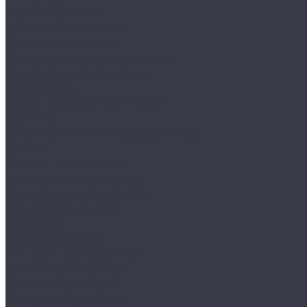
Круги и подложки
Пасты полировальные
Полировка металлов
Подготовительные материалы
Шлифовальные материалы
Электроника
Зарядные устройства и кабели
Наушники
Батарейки и внешние аккумуляторы
Прочее
Визитки парковочные
Держатели для телефона
Провода для прикуривателя
Тросы и стяжки груза
Сувениры
Наборы для ухода
Клипсы и предохранители
Технические жидкости
Органайзеры и сумки
Подарочная упаковка