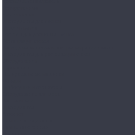
Сребки/выгонки/ракеля
Тонировочные
Бронепленки
Инструменты для пленок
Ножи и лезвия
Составы для установки пленок
Реставрация стекол
Расходные материалы для реставрации стекол
Инструменты для реставрации стекол
Оборудование
Торнадоры
Полировальные машинки
Фонари
Турбосушки и озонаторы
Оборудование для моек
Распылители
Инструменты
Автосвет
Лампы светодиодные
Лампы галогенные
Полировка