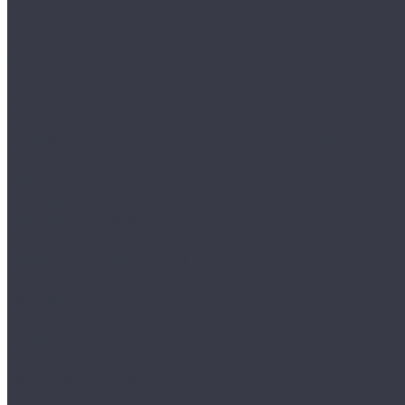
Сребки/выгонки/ракеля
Тонировочные
Бронепленки
Инструменты для пленок
Ножи и лезвия
Составы для установки пленок
Реставрация стекол
Расходные материалы для реставрации стекол
Инструменты для реставрации стекол
Оборудование
Торнадоры
Полировальные машинки
Фонари
Турбосушки и озонаторы
Оборудование для моек
Распылители
Инструменты
Автосвет
Лампы светодиодные
Лампы галогенные
Полировка