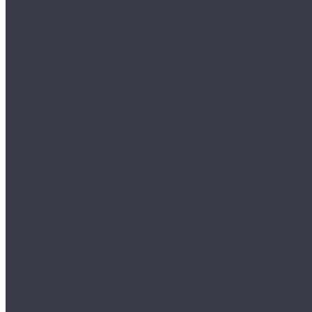
Круги и подложки
Пасты полировальные
Полировка металлов
Подготовительные материалы
Шлифовальные материалы
Электроника
Зарядные устройства и кабели
Наушники
Батарейки и внешние аккумуляторы
Прочее
Визитки парковочные
Держатели для телефона
Провода для прикуривателя
Тросы и стяжки груза
Сувениры
Наборы для ухода
Клипсы и предохранители
Технические жидкости
Органайзеры и сумки
Подарочная упаковка