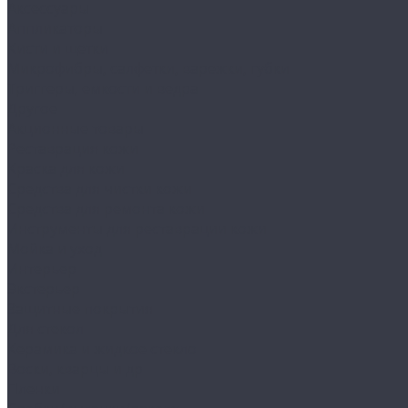
Аксессуары
Аппликаторы
Кисти и щетки
Микрофибры, салфетки, варежки, губки
Триггеры, емкости и ведра
Другое
Акционные товары
Реставрация кожи
Краска для кожи
Средства для чистки кожи
Средства для ремонта кожи
Инструменты для реставрации кожи
Мойка и уход
Интерьер
Экстерьер
Защитные покрытия
Для стекол
Керамика и жидкое стекло
Воски, кварцы и др
Пленки