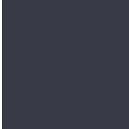
Аксессуары
Аппликаторы
Кисти и щетки
Микрофибры, салфетки, варежки, губки
Триггеры, емкости и ведра
Другое
Акционные товары
Реставрация кожи
Краска для кожи
Средства для чистки кожи
Средства для ремонта кожи
Инструменты для реставрации кожи
Мойка и уход
Интерьер
Экстерьер
Защитные покрытия
Для стекол
Керамика и жидкое стекло
Воски, кварцы и др
Пленки