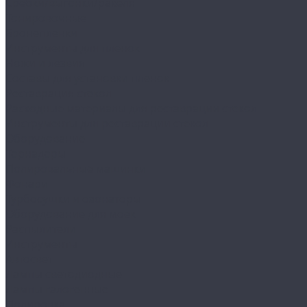
Сребки/выгонки/ракеля
Тонировочные
Бронепленки
Инструменты для пленок
Ножи и лезвия
Составы для установки пленок
Реставрация стекол
Расходные материалы для реставрации стекол
Инструменты для реставрации стекол
Оборудование
Торнадоры
Полировальные машинки
Фонари
Турбосушки и озонаторы
Оборудование для моек
Распылители
Инструменты
Автосвет
Лампы светодиодные
Лампы галогенные
Полировка