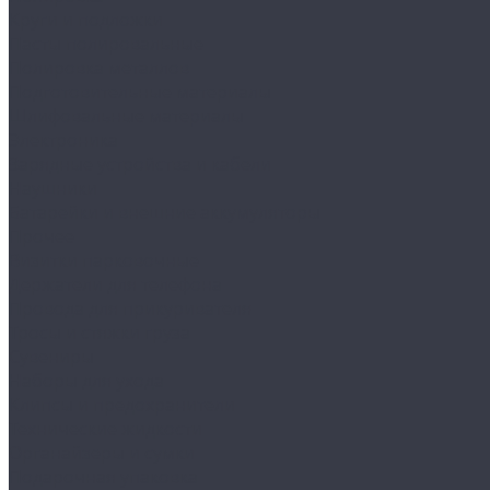
Круги и подложки
Пасты полировальные
Полировка металлов
Подготовительные материалы
Шлифовальные материалы
Электроника
Зарядные устройства и кабели
Наушники
Батарейки и внешние аккумуляторы
Прочее
Визитки парковочные
Держатели для телефона
Провода для прикуривателя
Тросы и стяжки груза
Сувениры
Наборы для ухода
Клипсы и предохранители
Технические жидкости
Органайзеры и сумки
Подарочная упаковка