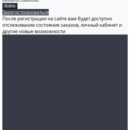
Зарегистрироваться
После регистрации на сайте вам будет доступно
отслеживание состояния заказов, личный кабинет и
другие новые возможности
...
Каталог товаров
Аксессуары
Аппликаторы
Кисти и щетки
Микрофибры, салфетки, варежки, губки
Триггеры, емкости и ведра
Другое
Акционные товары
Реставрация кожи
Краска для кожи
Средства для чистки кожи
Средства для ремонта кожи
Инструменты для реставрации кожи
Мойка и уход