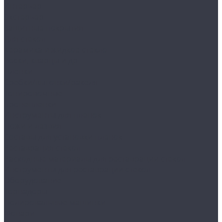
Интерьер
Экстерьер
Защитные покрытия
Для стекол
Керамика и жидкое стекло
Воски, кварцы и др
Пленки
Сребки/выгонки/ракеля
Тонировочные
Бронепленки
Инструменты для пленок
Ножи и лезвия
Составы для установки пленок
Реставрация стекол
Расходные материалы для реставрации стекол
Инструменты для реставрации стекол
Оборудование
Торнадоры
Полировальные машинки
Фонари