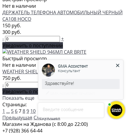
Нет в наличии
ДЕРЖАТЕЛЬ ТЕЛЕФОНА АВТОМОБИЛЬНЫЙ ЧЕРНЫЙ
CA108 HOCO
150 руб.
300 руб.
-
+
Уведомить о поступлении
GMA Ассистент
Быстрый просмотр
Консультант
Нет в наличии
WEATHER SHIELD 946МЛ CAR BRITE
750 руб.
С удовольствием помогу вам в
-
+
выборе товара.
Уведомить о поступлении
Показать еще
Страницы:
Введите сообщение
1
...
5
6
7
8
9
10
Предыдущая
Следующая
Магазин на Жданова (c 8:00 до 22:00)
+7 (928) 366 64-44