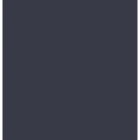
Турбосушки и озонаторы
Оборудование для моек
Распылители
Инструменты
Автосвет
Лампы светодиодные
Лампы галогенные
Полировка
Круги и подложки
Пасты полировальные
Полировка металлов
Подготовительные материалы
Шлифовальные материалы
Электроника
Зарядные устройства и кабели
Наушники
Батарейки и внешние аккумуляторы
Прочее
Визитки парковочные
Держатели для телефона
Провода для прикуривателя