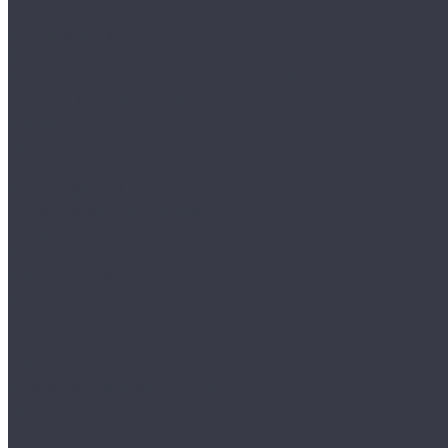
Аксессуары
Аппликаторы
Кисти и щетки
Микрофибры, салфетки, варежки, губки
Триггеры, емкости и ведра
Другое
Акционные товары
Реставрация кожи
Краска для кожи
Средства для чистки кожи
Средства для ремонта кожи
Инструменты для реставрации кожи
Мойка и уход
Интерьер
Экстерьер
Защитные покрытия
Для стекол
Керамика и жидкое стекло
Воски, кварцы и др
Пленки