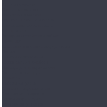
Круги и подложки
Пасты полировальные
Полировка металлов
Подготовительные материалы
Шлифовальные материалы
Электроника
Зарядные устройства и кабели
Наушники
Батарейки и внешние аккумуляторы
Прочее
Визитки парковочные
Держатели для телефона
Провода для прикуривателя
Тросы и стяжки груза
Сувениры
Наборы для ухода
Клипсы и предохранители
Технические жидкости
Органайзеры и сумки
Подарочная упаковка