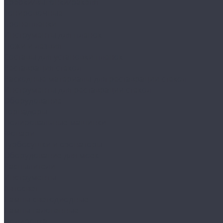
Сребки/выгонки/ракеля
Тонировочные
Бронепленки
Инструменты для пленок
Ножи и лезвия
Составы для установки пленок
Реставрация стекол
Расходные материалы для реставрации стекол
Инструменты для реставрации стекол
Оборудование
Торнадоры
Полировальные машинки
Фонари
Турбосушки и озонаторы
Оборудование для моек
Распылители
Инструменты
Автосвет
Лампы светодиодные
Лампы галогенные
Полировка