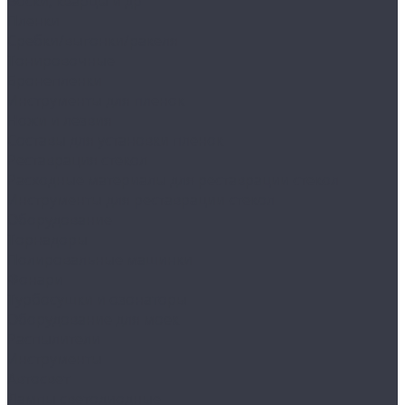
Воски, кварцы и др
Пленки
Сребки/выгонки/ракеля
Тонировочные
Бронепленки
Инструменты для пленок
Ножи и лезвия
Составы для установки пленок
Реставрация стекол
Расходные материалы для реставрации стекол
Инструменты для реставрации стекол
Оборудование
Торнадоры
Полировальные машинки
Фонари
Турбосушки и озонаторы
Оборудование для моек
Распылители
Инструменты
Автосвет
Лампы светодиодные