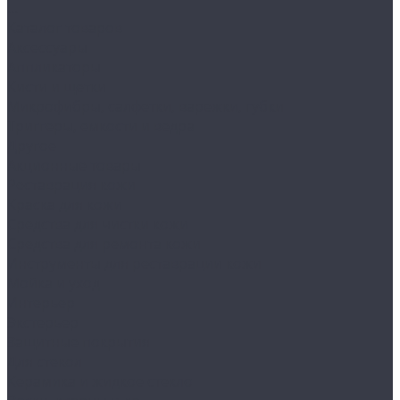
...
Каталог товаров
Аксессуары
Аппликаторы
Кисти и щетки
Микрофибры, салфетки, варежки, губки
Триггеры, емкости и ведра
Другое
Акционные товары
Реставрация кожи
Краска для кожи
Средства для чистки кожи
Средства для ремонта кожи
Инструменты для реставрации кожи
Мойка и уход
Интерьер
Экстерьер
Защитные покрытия
Для стекол
Керамика и жидкое стекло