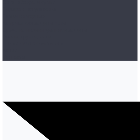
Органайзеры и сумки
Подарочная упаковка
Рамки номерные
Коврики для защиты пола
Средства индивидуальной защиты
Эмали, грунты, лаки
Щетки стеклоочистителя
Акции
Контакты