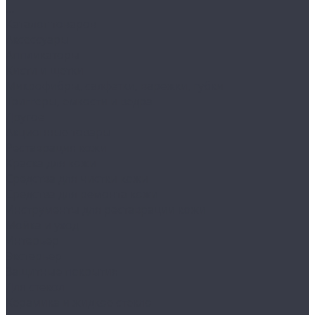
...
Каталог товаров
Аксессуары
Аппликаторы
Кисти и щетки
Микрофибры, салфетки, варежки, губки
Триггеры, емкости и ведра
Другое
Акционные товары
Реставрация кожи
Краска для кожи
Средства для чистки кожи
Средства для ремонта кожи
Инструменты для реставрации кожи
Мойка и уход
Интерьер
Экстерьер
Защитные покрытия
Для стекол
Керамика и жидкое стекло