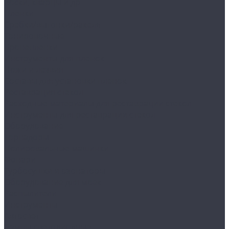
Воски, кварцы и др
Пленки
Сребки/выгонки/ракеля
Тонировочные
Бронепленки
Инструменты для пленок
Ножи и лезвия
Составы для установки пленок
Реставрация стекол
Расходные материалы для реставрации стекол
Инструменты для реставрации стекол
Оборудование
Торнадоры
Полировальные машинки
Фонари
Турбосушки и озонаторы
Оборудование для моек
Распылители
Инструменты
Автосвет
Лампы светодиодные