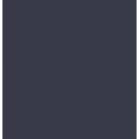
Лампы галогенные
Полировка
Круги и подложки
Пасты полировальные
Полировка металлов
Подготовительные материалы
Шлифовальные материалы
Электроника
Зарядные устройства и кабели
Наушники
Батарейки и внешние аккумуляторы
Прочее
Визитки парковочные
Держатели для телефона
Провода для прикуривателя
Тросы и стяжки груза
Сувениры
Наборы для ухода
Клипсы и предохранители
Технические жидкости