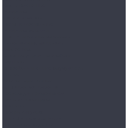
Лампы галогенные
Полировка
Круги и подложки
Пасты полировальные
Полировка металлов
Подготовительные материалы
Шлифовальные материалы
Электроника
Зарядные устройства и кабели
Наушники
Батарейки и внешние аккумуляторы
Прочее
Визитки парковочные
Держатели для телефона
Провода для прикуривателя
Тросы и стяжки груза
Сувениры
Наборы для ухода
Клипсы и предохранители
Технические жидкости