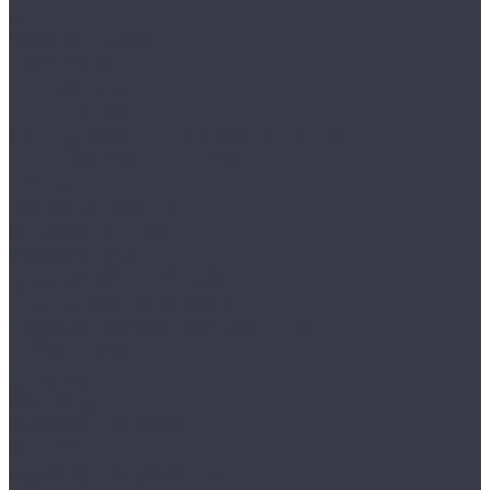
...
Каталог товаров
Аксессуары
Аппликаторы
Кисти и щетки
Микрофибры, салфетки, варежки, губки
Триггеры, емкости и ведра
Другое
Акционные товары
Реставрация кожи
Краска для кожи
Средства для чистки кожи
Средства для ремонта кожи
Инструменты для реставрации кожи
Мойка и уход
Интерьер
Экстерьер
Защитные покрытия
Для стекол
Керамика и жидкое стекло