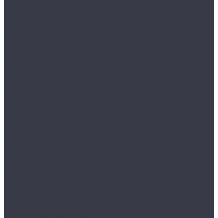
Воски, кварцы и др
Пленки
Сребки/выгонки/ракеля
Тонировочные
Бронепленки
Инструменты для пленок
Ножи и лезвия
Составы для установки пленок
Реставрация стекол
Расходные материалы для реставрации стекол
Инструменты для реставрации стекол
Оборудование
Торнадоры
Полировальные машинки
Фонари
Турбосушки и озонаторы
Оборудование для моек
Распылители
Инструменты
Автосвет
Лампы светодиодные