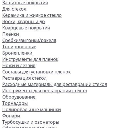
Защитные покрытия
Для стекол
Керамика и жидкое стекло
Воски, кварцы и др
Кварцевые покрытия
Пленки
Сребки/выгонки/ракеля
Тонировочные
Бронепленки
Инструменты для пленок
Ножи и лезвия
Составы для установки пленок
Реставрация стекол
Расходные материалы для реставрации стекол
Инструменты для реставрации стекол
Оборудование
Торнадоры
Полировальные машинки
Фонари
Турбосушки и озонаторы