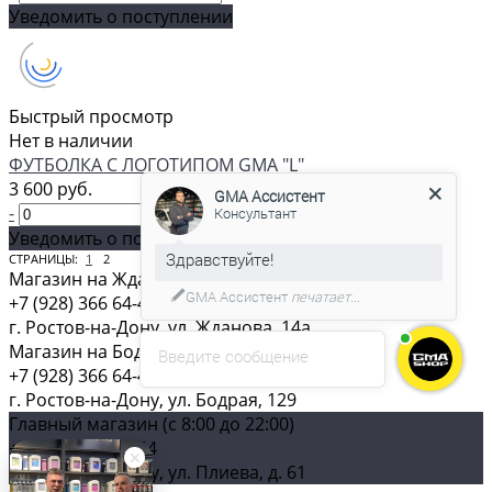
Уведомить о поступлении
Быстрый просмотр
Нет в наличии
GMA Ассистент
ФУТБОЛКА С ЛОГОТИПОМ GMA "L"
Консультант
3 600 руб.
-
+
Уведомить о поступлении
СТРАНИЦЫ:
1
2
ПРЕДЫДУЩАЯ
СЛЕДУЮЩАЯ
С удовольствием помогу вам в
Магазин на Жданова (c 8:00 до 22:00)
выборе товара.
+7 (928) 366 64-44
г. Ростов-на-Дону, ул. Жданова, 14а
Магазин на Бодрой (c 8:00 до 22:00)
Введите сообщение
+7 (928) 366 64-44
г. Ростов-на-Дону, ул. Бодрая, 129
Главный магазин (c 8:00 до 22:00)
+7 (928) 366 64-44
г. Ростов-на-Дону, ул. Плиева, д. 61