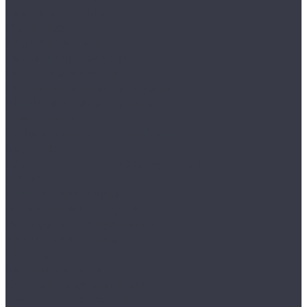
Лампы галогенные
Полировка
Круги и подложки
Пасты полировальные
Полировка металлов
Подготовительные материалы
Шлифовальные материалы
Электроника
Зарядные устройства и кабели
Наушники
Батарейки и внешние аккумуляторы
Прочее
Визитки парковочные
Держатели для телефона
Провода для прикуривателя
Тросы и стяжки груза
Сувениры
Наборы для ухода
Клипсы и предохранители
Технические жидкости