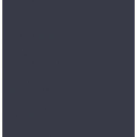
Воски, кварцы и др
Пленки
Сребки/выгонки/ракеля
Тонировочные
Бронепленки
Инструменты для пленок
Ножи и лезвия
Составы для установки пленок
Реставрация стекол
Расходные материалы для реставрации стекол
Инструменты для реставрации стекол
Оборудование
Торнадоры
Полировальные машинки
Фонари
Турбосушки и озонаторы
Оборудование для моек
Распылители
Инструменты
Автосвет
Лампы светодиодные