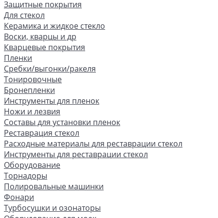
Защитные покрытия
Для стекол
Керамика и жидкое стекло
Воски, кварцы и др
Кварцевые покрытия
Пленки
Сребки/выгонки/ракеля
Тонировочные
Бронепленки
Инструменты для пленок
Ножи и лезвия
Составы для установки пленок
Реставрация стекол
Расходные материалы для реставрации стекол
Инструменты для реставрации стекол
Оборудование
Торнадоры
Полировальные машинки
Фонари
Турбосушки и озонаторы