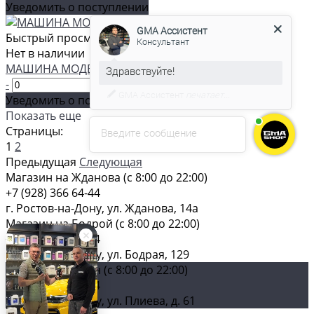
GMA Ассистент
Уведомить о поступлении
Консультант
Быстрый просмотр
Нет в наличии
МАШИНА МОДЕЛЬНАЯ ЖИГУЛИ КРАСНАЯ
С удовольствием помогу вам в
-
+
выборе товара.
Уведомить о поступлении
Показать еще
Страницы:
Введите сообщение
1
2
Предыдущая
Следующая
Магазин на Жданова (c 8:00 до 22:00)
+7 (928) 366 64-44
г. Ростов-на-Дону, ул. Жданова, 14а
Магазин на Бодрой (c 8:00 до 22:00)
+7 (928) 366 64-44
г. Ростов-на-Дону, ул. Бодрая, 129
Главный магазин (c 8:00 до 22:00)
+7 (928) 366 64-44
г. Ростов-на-Дону, ул. Плиева, д. 61