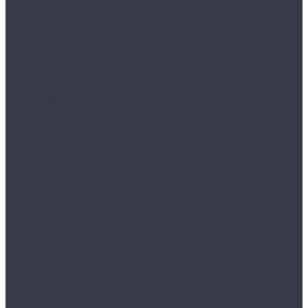
...
Каталог товаров
Аксессуары
Аппликаторы
Кисти и щетки
Микрофибры, салфетки, варежки, губки
Триггеры, емкости и ведра
Другое
Акционные товары
Реставрация кожи
Краска для кожи
Средства для чистки кожи
Средства для ремонта кожи
Инструменты для реставрации кожи
Мойка и уход
Интерьер
Экстерьер
Защитные покрытия
Для стекол
Керамика и жидкое стекло