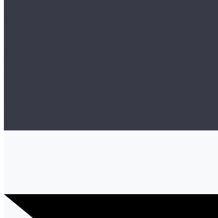
Наборы для ухода
Клипсы и предохранители
Технические жидкости
Органайзеры и сумки
Подарочная упаковка
Рамки номерные
Коврики для защиты пола
Средства индивидуальной защиты
Эмали, грунты, лаки
Щетки стеклоочистителя
Акции
Контакты