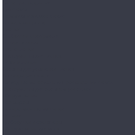
Защитные покрытия
Для стекол
Керамика и жидкое стекло
Воски, кварцы и др
Пленки
Сребки/выгонки/ракеля
Тонировочные
Бронепленки
Инструменты для пленок
Ножи и лезвия
Составы для установки пленок
Реставрация стекол
Расходные материалы для реставрации стекол
Инструменты для реставрации стекол
Оборудование
Торнадоры
Полировальные машинки
Фонари
Турбосушки и озонаторы
Оборудование для моек