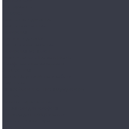
Распылители
Инструменты
Автосвет
Лампы светодиодные
Лампы галогенные
Полировка
Круги и подложки
Пасты полировальные
Полировка металлов
Подготовительные материалы
Шлифовальные материалы
Электроника
Зарядные устройства и кабели
Наушники
Батарейки и внешние аккумуляторы
Прочее
Визитки парковочные
Держатели для телефона
Провода для прикуривателя
Тросы и стяжки груза
Сувениры