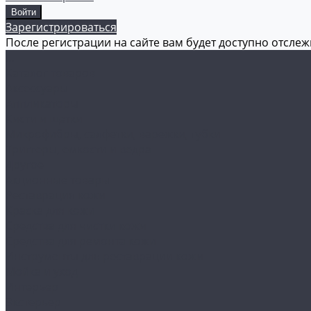
Зарегистрироваться
После регистрации на сайте вам будет доступно отсле
...
Каталог товаров
Аксессуары
Аппликаторы
Кисти и щетки
Микрофибры, салфетки, варежки, губки
Триггеры, емкости и ведра
Другое
Акционные товары
Реставрация кожи
Краска для кожи
Средства для чистки кожи
Средства для ремонта кожи
Инструменты для реставрации кожи
Мойка и уход
Интерьер
Экстерьер