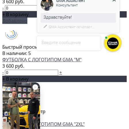
3 600 руб.
-
+
+ В корзину
С удовольствием помогу вам в
Добавлено
выборе товара.
Введите сообщение
Быстрый просмотр
В наличии: 5
ФУТБОЛКА С ЛОГОТИПОМ GMA "M"
3 600 руб.
-
+
+ В корзину
Добавлено
Быстрый просмотр
В наличии: 3
ФУТБОЛКА С ЛОГОТИПОМ GMA "2XL"