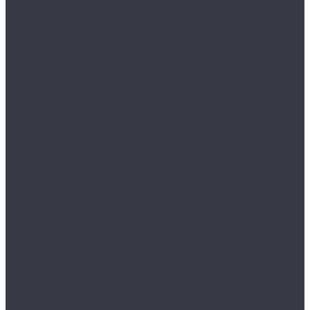
Воски, кварцы и др
Пленки
Сребки/выгонки/ракеля
Тонировочные
Бронепленки
Инструменты для пленок
Ножи и лезвия
Составы для установки пленок
Реставрация стекол
Расходные материалы для реставрации стекол
Инструменты для реставрации стекол
Оборудование
Торнадоры
Полировальные машинки
Фонари
Турбосушки и озонаторы
Оборудование для моек
Распылители
Инструменты
Автосвет
Лампы светодиодные