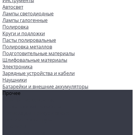
Инструменты
Автосвет
Лампы светодиодные
Лампы галогенные
Полировка
Круги и подложки
Пасты полировальные
Полировка металлов
Подготовительные материалы
Шлифовальные материалы
Электроника
Зарядные устройства и кабели
Наушники
Батарейки и внешние аккумуляторы
Прочее
Визитки парковочные
Держатели для телефона
Провода для прикуривателя
Тросы и стяжки груза
Сувениры
Наборы для ухода