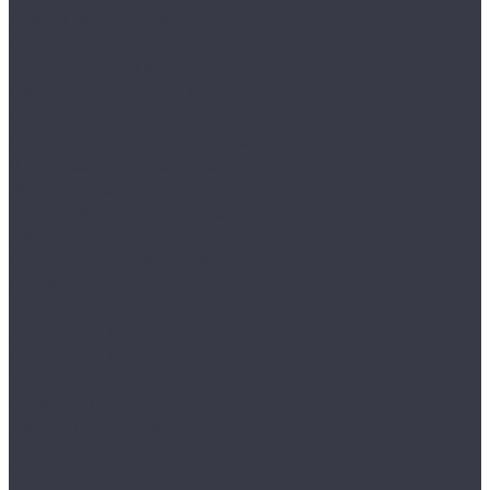
Лампы галогенные
Полировка
Круги и подложки
Пасты полировальные
Полировка металлов
Подготовительные материалы
Шлифовальные материалы
Электроника
Зарядные устройства и кабели
Наушники
Батарейки и внешние аккумуляторы
Прочее
Визитки парковочные
Держатели для телефона
Провода для прикуривателя
Тросы и стяжки груза
Сувениры
Наборы для ухода
Клипсы и предохранители
Технические жидкости