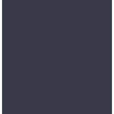
...
Каталог товаров
Аксессуары
Аппликаторы
Кисти и щетки
Микрофибры, салфетки, варежки, губки
Триггеры, емкости и ведра
Другое
Акционные товары
Реставрация кожи
Краска для кожи
Средства для чистки кожи
Средства для ремонта кожи
Инструменты для реставрации кожи
Мойка и уход
Интерьер
Экстерьер
Защитные покрытия
Для стекол
Керамика и жидкое стекло