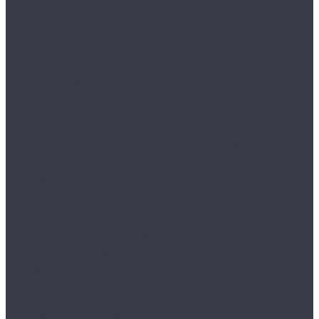
Воски, кварцы и др
Пленки
Сребки/выгонки/ракеля
Тонировочные
Бронепленки
Инструменты для пленок
Ножи и лезвия
Составы для установки пленок
Реставрация стекол
Расходные материалы для реставрации стекол
Инструменты для реставрации стекол
Оборудование
Торнадоры
Полировальные машинки
Фонари
Турбосушки и озонаторы
Оборудование для моек
Распылители
Инструменты
Автосвет
Лампы светодиодные