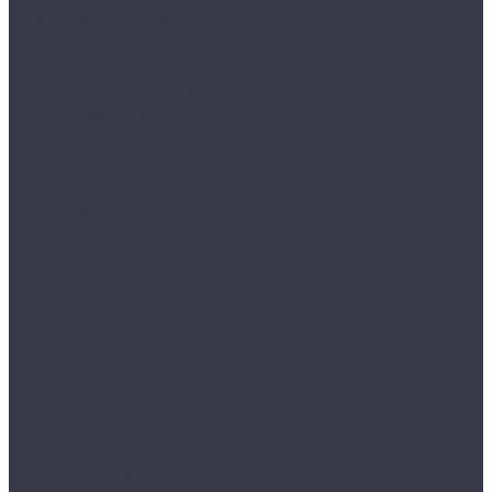
Лампы галогенные
Полировка
Круги и подложки
Пасты полировальные
Полировка металлов
Подготовительные материалы
Шлифовальные материалы
Электроника
Зарядные устройства и кабели
Наушники
Батарейки и внешние аккумуляторы
Прочее
Визитки парковочные
Держатели для телефона
Провода для прикуривателя
Тросы и стяжки груза
Сувениры
Наборы для ухода
Клипсы и предохранители
Технические жидкости