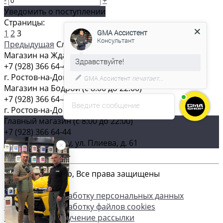
-
+
Уведомить о поступлении
GMA Ассистент
Страницы:
Консультант
1
2
3
Предыдущая
Следующая
Магазин на Жданова (c 8:00 до 22:00)
С удовольствием помогу вам в
+7 (928) 366 64-44
выборе товара.
г. Ростов-на-Дону, ул. Жданова, 14а
Магазин на Бодрой (c 8:00 до 22:00)
+7 (928) 366 64-44
Введите сообщение
г. Ростов-на-Дону, ул. Бодрая, 129
Главный магазин (c 8:00 до 22:00)
+7 (928) 366 64-44
г. Ростов-на-Дону, ул. Плиева, д. 61
Загрузка карты ...
© 2026 GMA-Shop, Все права защищены
Согласие на обработку персональных данных
Согласие на обработку файлов cookies
Согласие на получение рассылки