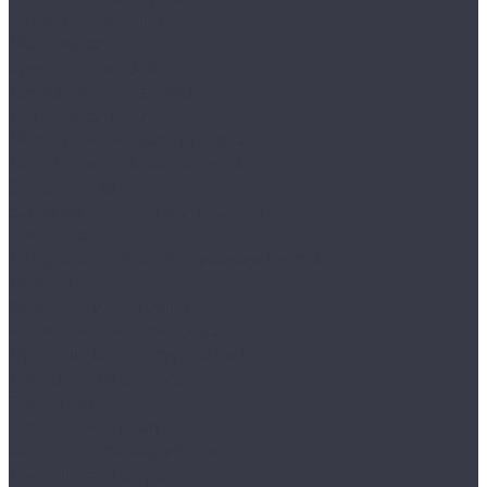
Лампы галогенные
Полировка
Круги и подложки
Пасты полировальные
Полировка металлов
Подготовительные материалы
Шлифовальные материалы
Электроника
Зарядные устройства и кабели
Наушники
Батарейки и внешние аккумуляторы
Прочее
Визитки парковочные
Держатели для телефона
Провода для прикуривателя
Тросы и стяжки груза
Сувениры
Наборы для ухода
Клипсы и предохранители
Технические жидкости