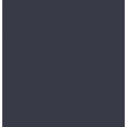
...
Каталог товаров
Аксессуары
Аппликаторы
Кисти и щетки
Микрофибры, салфетки, варежки, губки
Триггеры, емкости и ведра
Другое
Акционные товары
Реставрация кожи
Краска для кожи
Средства для чистки кожи
Средства для ремонта кожи
Инструменты для реставрации кожи
Мойка и уход
Интерьер
Экстерьер
Защитные покрытия
Для стекол
Керамика и жидкое стекло