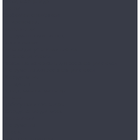
Воски, кварцы и др
Пленки
Сребки/выгонки/ракеля
Тонировочные
Бронепленки
Инструменты для пленок
Ножи и лезвия
Составы для установки пленок
Реставрация стекол
Расходные материалы для реставрации стекол
Инструменты для реставрации стекол
Оборудование
Торнадоры
Полировальные машинки
Фонари
Турбосушки и озонаторы
Оборудование для моек
Распылители
Инструменты
Автосвет
Лампы светодиодные