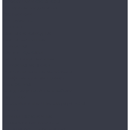
Турбосушки и озонаторы
Оборудование для моек
Распылители
Инструменты
Автосвет
Лампы светодиодные
Лампы галогенные
Полировка
Круги и подложки
Пасты полировальные
Полировка металлов
Подготовительные материалы
Шлифовальные материалы
Электроника
Зарядные устройства и кабели
Наушники
Батарейки и внешние аккумуляторы
Прочее
Визитки парковочные
Держатели для телефона
Провода для прикуривателя