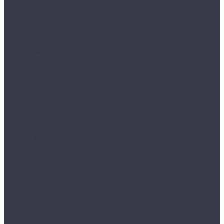
Интерьер
Экстерьер
Защитные покрытия
Для стекол
Керамика и жидкое стекло
Воски, кварцы и др
Пленки
Сребки/выгонки/ракеля
Тонировочные
Бронепленки
Инструменты для пленок
Ножи и лезвия
Составы для установки пленок
Реставрация стекол
Расходные материалы для реставрации стекол
Инструменты для реставрации стекол
Оборудование
Торнадоры
Полировальные машинки
Фонари