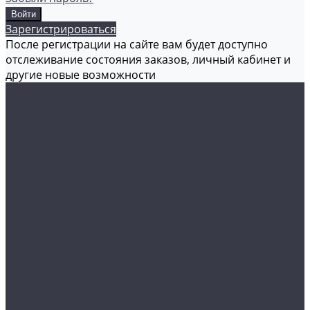
Зарегистрироваться
После регистрации на сайте вам будет доступно
отслеживание состояния заказов, личный кабинет и
другие новые возможности
...
Каталог товаров
Аксессуары
Аппликаторы
Кисти и щетки
Микрофибры, салфетки, варежки, губки
Триггеры, емкости и ведра
Другое
Акционные товары
Реставрация кожи
Краска для кожи
Средства для чистки кожи
Средства для ремонта кожи
Инструменты для реставрации кожи
Мойка и уход