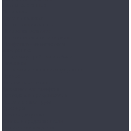
Лампы галогенные
Полировка
Круги и подложки
Пасты полировальные
Полировка металлов
Подготовительные материалы
Шлифовальные материалы
Электроника
Зарядные устройства и кабели
Наушники
Батарейки и внешние аккумуляторы
Прочее
Визитки парковочные
Держатели для телефона
Провода для прикуривателя
Тросы и стяжки груза
Сувениры
Наборы для ухода
Клипсы и предохранители
Технические жидкости