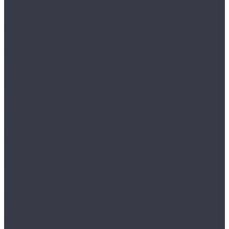
...
Каталог товаров
Аксессуары
Аппликаторы
Кисти и щетки
Микрофибры, салфетки, варежки, губки
Триггеры, емкости и ведра
Другое
Акционные товары
Реставрация кожи
Краска для кожи
Средства для чистки кожи
Средства для ремонта кожи
Инструменты для реставрации кожи
Мойка и уход
Интерьер
Экстерьер
Защитные покрытия
Для стекол
Керамика и жидкое стекло