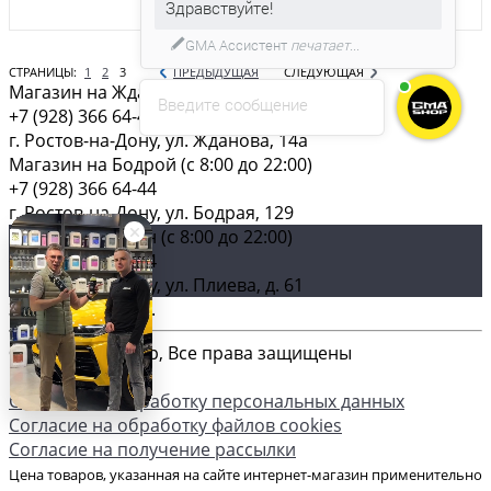
С удовольствием помогу вам в
выборе товара.
СТРАНИЦЫ:
1
2
3
ПРЕДЫДУЩАЯ
СЛЕДУЮЩАЯ
Магазин на Жданова (c 8:00 до 22:00)
Введите сообщение
+7 (928) 366 64-44
г. Ростов-на-Дону, ул. Жданова, 14а
Магазин на Бодрой (c 8:00 до 22:00)
+7 (928) 366 64-44
г. Ростов-на-Дону, ул. Бодрая, 129
Главный магазин (c 8:00 до 22:00)
+7 (928) 366 64-44
г. Ростов-на-Дону, ул. Плиева, д. 61
Загрузка карты ...
© 2026 GMA-Shop, Все права защищены
Согласие на обработку персональных данных
Согласие на обработку файлов cookies
Согласие на получение рассылки
Цена товаров, указанная на сайте интернет-магазин применительно