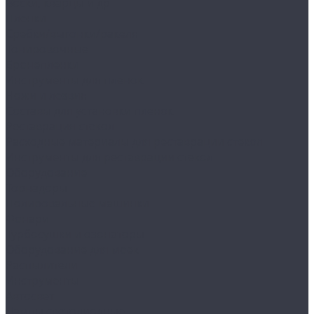
Воски, кварцы и др
Пленки
Сребки/выгонки/ракеля
Тонировочные
Бронепленки
Инструменты для пленок
Ножи и лезвия
Составы для установки пленок
Реставрация стекол
Расходные материалы для реставрации стекол
Инструменты для реставрации стекол
Оборудование
Торнадоры
Полировальные машинки
Фонари
Турбосушки и озонаторы
Оборудование для моек
Распылители
Инструменты
Автосвет
Лампы светодиодные