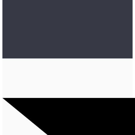
Органайзеры и сумки
Подарочная упаковка
Рамки номерные
Коврики для защиты пола
Средства индивидуальной защиты
Эмали, грунты, лаки
Щетки стеклоочистителя
Акции
Контакты