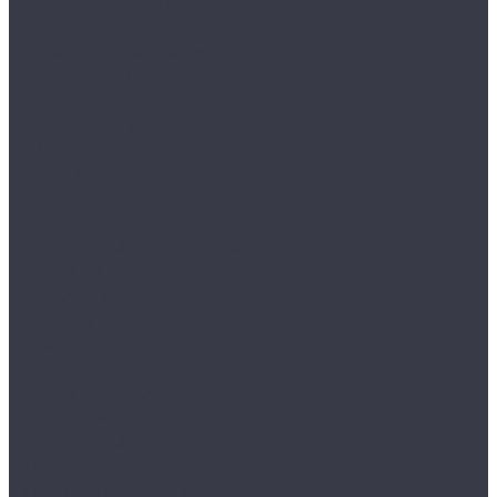
Воски, кварцы и др
Пленки
Сребки/выгонки/ракеля
Тонировочные
Бронепленки
Инструменты для пленок
Ножи и лезвия
Составы для установки пленок
Реставрация стекол
Расходные материалы для реставрации стекол
Инструменты для реставрации стекол
Оборудование
Торнадоры
Полировальные машинки
Фонари
Турбосушки и озонаторы
Оборудование для моек
Распылители
Инструменты
Автосвет
Лампы светодиодные