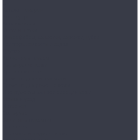
...
Каталог товаров
Аксессуары
Аппликаторы
Кисти и щетки
Микрофибры, салфетки, варежки, губки
Триггеры, емкости и ведра
Другое
Акционные товары
Реставрация кожи
Краска для кожи
Средства для чистки кожи
Средства для ремонта кожи
Инструменты для реставрации кожи
Мойка и уход
Интерьер
Экстерьер
Защитные покрытия
Для стекол
Керамика и жидкое стекло