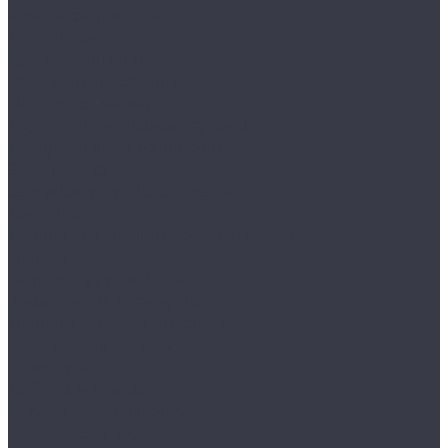
Лампы галогенные
Полировка
Круги и подложки
Пасты полировальные
Полировка металлов
Подготовительные материалы
Шлифовальные материалы
Электроника
Зарядные устройства и кабели
Наушники
Батарейки и внешние аккумуляторы
Прочее
Визитки парковочные
Держатели для телефона
Провода для прикуривателя
Тросы и стяжки груза
Сувениры
Наборы для ухода
Клипсы и предохранители
Технические жидкости