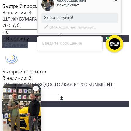
Быстрый просмотр
В наличии: 3
С удовольствием помогу вам в
ШЛИФ БУМАГА 230Х280ММ P800 DEXTER
выборе товара.
200 руб.
-
+
+ В корзину
Введите сообщение
Добавлено
Быстрый просмотр
В наличии: 2
ШЛИФ БУМАГА ВОДОСТОЙКАЯ P1200 SUNMIGHT
100 руб.
-
+
+ В корзину
Добавлено