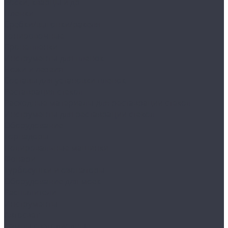
Воски, кварцы и др
Пленки
Сребки/выгонки/ракеля
Тонировочные
Бронепленки
Инструменты для пленок
Ножи и лезвия
Составы для установки пленок
Реставрация стекол
Расходные материалы для реставрации стекол
Инструменты для реставрации стекол
Оборудование
Торнадоры
Полировальные машинки
Фонари
Турбосушки и озонаторы
Оборудование для моек
Распылители
Инструменты
Автосвет
Лампы светодиодные