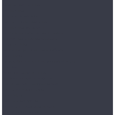
Лампы галогенные
Полировка
Круги и подложки
Пасты полировальные
Полировка металлов
Подготовительные материалы
Шлифовальные материалы
Электроника
Зарядные устройства и кабели
Наушники
Батарейки и внешние аккумуляторы
Прочее
Визитки парковочные
Держатели для телефона
Провода для прикуривателя
Тросы и стяжки груза
Сувениры
Наборы для ухода
Клипсы и предохранители
Технические жидкости