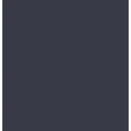
...
Каталог товаров
Аксессуары
Аппликаторы
Кисти и щетки
Микрофибры, салфетки, варежки, губки
Триггеры, емкости и ведра
Другое
Акционные товары
Реставрация кожи
Краска для кожи
Средства для чистки кожи
Средства для ремонта кожи
Инструменты для реставрации кожи
Мойка и уход
Интерьер
Экстерьер
Защитные покрытия
Для стекол
Керамика и жидкое стекло