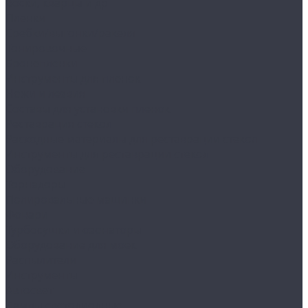
Воски, кварцы и др
Пленки
Сребки/выгонки/ракеля
Тонировочные
Бронепленки
Инструменты для пленок
Ножи и лезвия
Составы для установки пленок
Реставрация стекол
Расходные материалы для реставрации стекол
Инструменты для реставрации стекол
Оборудование
Торнадоры
Полировальные машинки
Фонари
Турбосушки и озонаторы
Оборудование для моек
Распылители
Инструменты
Автосвет
Лампы светодиодные