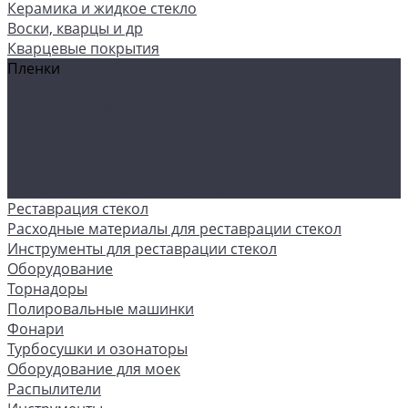
Керамика и жидкое стекло
Воски, кварцы и др
Кварцевые покрытия
Пленки
Сребки/выгонки/ракеля
Тонировочные
Бронепленки
Инструменты для пленок
Ножи и лезвия
Составы для установки пленок
Реставрация стекол
Расходные материалы для реставрации стекол
Инструменты для реставрации стекол
Оборудование
Торнадоры
Полировальные машинки
Фонари
Турбосушки и озонаторы
Оборудование для моек
Распылители