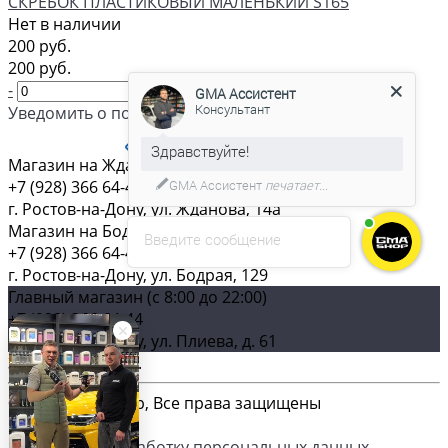
СКРЕБОК ПЛАСТИКОВЫЙ МАЛЕНЬКИЙ S165
Нет в наличии
200 руб.
GMA Ассистент
200 руб.
Консультант
-
+
Уведомить о поступлении
СТРАНИЦЫ:
1
...
6
7
8
9
10
ПРЕДЫДУЩАЯ
СЛЕДУЮЩАЯ
С удовольствием помогу вам в
Магазин на Жданова (c 8:00 до 22:00)
выборе товара.
+7 (928) 366 64-44
г. Ростов-на-Дону, ул. Жданова, 14а
Магазин на Бодрой (c 8:00 до 22:00)
Введите сообщение
+7 (928) 366 64-44
г. Ростов-на-Дону, ул. Бодрая, 129
Главный магазин (c 8:00 до 22:00)
+7 (928) 366 64-44
г. Ростов-на-Дону, ул. Плиева, д. 61
Загрузка карты ...
© 2026 GMA-Shop, Все права защищены
Согласие на обработку персональных данных