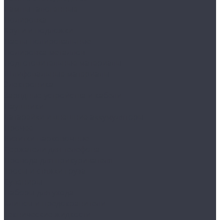
Лампы галогенные
Полировка
Круги и подложки
Пасты полировальные
Полировка металлов
Подготовительные материалы
Шлифовальные материалы
Электроника
Зарядные устройства и кабели
Наушники
Батарейки и внешние аккумуляторы
Прочее
Визитки парковочные
Держатели для телефона
Провода для прикуривателя
Тросы и стяжки груза
Сувениры
Наборы для ухода
Клипсы и предохранители
Технические жидкости