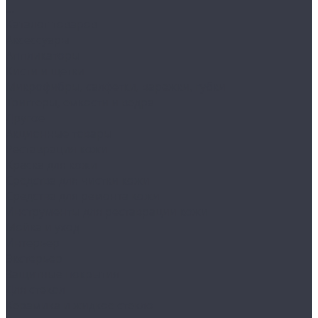
...
Каталог товаров
Аксессуары
Аппликаторы
Кисти и щетки
Микрофибры, салфетки, варежки, губки
Триггеры, емкости и ведра
Другое
Акционные товары
Реставрация кожи
Краска для кожи
Средства для чистки кожи
Средства для ремонта кожи
Инструменты для реставрации кожи
Мойка и уход
Интерьер
Экстерьер
Защитные покрытия
Для стекол
Керамика и жидкое стекло