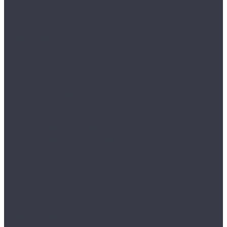
...
Каталог товаров
Аксессуары
Аппликаторы
Кисти и щетки
Микрофибры, салфетки, варежки, губки
Триггеры, емкости и ведра
Другое
Акционные товары
Реставрация кожи
Краска для кожи
Средства для чистки кожи
Средства для ремонта кожи
Инструменты для реставрации кожи
Мойка и уход
Интерьер
Экстерьер
Защитные покрытия
Для стекол
Керамика и жидкое стекло