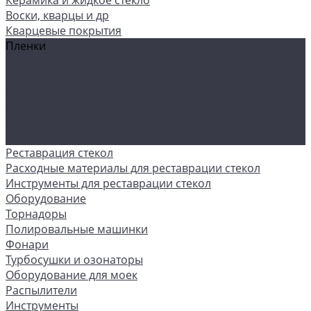
Керамика и жидкое стекло
Воски, кварцы и др
Кварцевые покрытия
Пленки
Сребки/выгонки/ракеля
Тонировочные
Бронепленки
Инструменты для пленок
Ножи и лезвия
Составы для установки пленок
Реставрация стекол
Расходные материалы для реставрации стекол
Инструменты для реставрации стекол
Оборудование
Торнадоры
Полировальные машинки
Фонари
Турбосушки и озонаторы
Оборудование для моек
Распылители
Инструменты