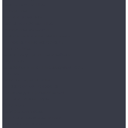
Лампы галогенные
Полировка
Круги и подложки
Пасты полировальные
Полировка металлов
Подготовительные материалы
Шлифовальные материалы
Электроника
Зарядные устройства и кабели
Наушники
Батарейки и внешние аккумуляторы
Прочее
Визитки парковочные
Держатели для телефона
Провода для прикуривателя
Тросы и стяжки груза
Сувениры
Наборы для ухода
Клипсы и предохранители
Технические жидкости