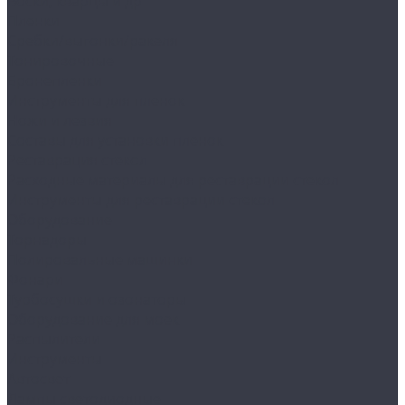
Воски, кварцы и др
Пленки
Сребки/выгонки/ракеля
Тонировочные
Бронепленки
Инструменты для пленок
Ножи и лезвия
Составы для установки пленок
Реставрация стекол
Расходные материалы для реставрации стекол
Инструменты для реставрации стекол
Оборудование
Торнадоры
Полировальные машинки
Фонари
Турбосушки и озонаторы
Оборудование для моек
Распылители
Инструменты
Автосвет
Лампы светодиодные