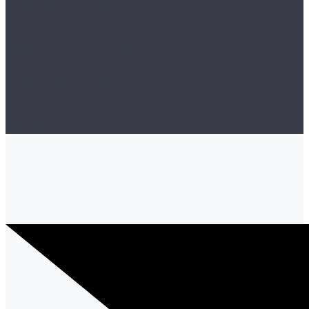
Органайзеры и сумки
Подарочная упаковка
Рамки номерные
Коврики для защиты пола
Средства индивидуальной защиты
Эмали, грунты, лаки
Щетки стеклоочистителя
Акции
Контакты