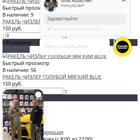
Быстрый просмотр
В наличии: 9
С удовольствием помогу вам в
РАКЕЛЬ ЧИЗЛЕР БЕЛЫЙ WHITE A61B
выборе товара.
150 руб.
-
+
+ В корзину
Введите сообщение
Добавлено
Быстрый просмотр
В наличии: 56
РАКЕЛЬ ЧИЗЛЕР ГОЛУБОЙ МЯГКИЙ BLUE
150 руб.
-
+
+ В корзину
Добавлено
Показать еще
Страницы:
1
2
3
4
5
...
10
Предыдущая
Следующая
Магазин на Жданова (c 8:00 до 22:00)