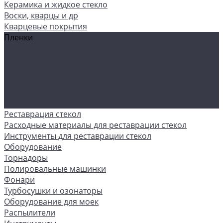
Керамика и жидкое стекло
Воски, кварцы и др
Кварцевые покрытия
Пленки
Сребки/выгонки/ракеля
Тонировочные
Бронепленки
Инструменты для пленок
Ножи и лезвия
Составы для установки пленок
Реставрация стекол
Расходные материалы для реставрации стекол
Инструменты для реставрации стекол
Оборудование
Торнадоры
Полировальные машинки
Фонари
Турбосушки и озонаторы
Оборудование для моек
Распылители