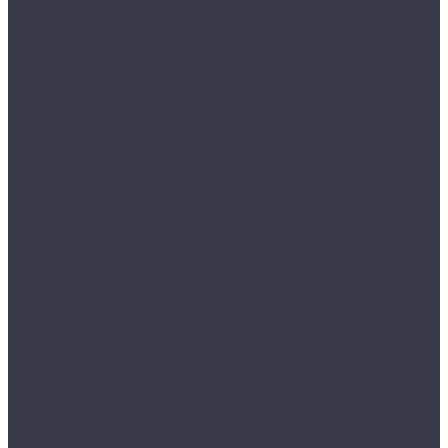
...
Каталог товаров
Аксессуары
Аппликаторы
Кисти и щетки
Микрофибры, салфетки, варежки, губки
Триггеры, емкости и ведра
Другое
Акционные товары
Реставрация кожи
Краска для кожи
Средства для чистки кожи
Средства для ремонта кожи
Инструменты для реставрации кожи
Мойка и уход
Интерьер
Экстерьер
Защитные покрытия
Для стекол
Керамика и жидкое стекло