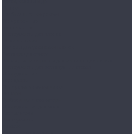
Воски, кварцы и др
Пленки
Сребки/выгонки/ракеля
Тонировочные
Бронепленки
Инструменты для пленок
Ножи и лезвия
Составы для установки пленок
Реставрация стекол
Расходные материалы для реставрации стекол
Инструменты для реставрации стекол
Оборудование
Торнадоры
Полировальные машинки
Фонари
Турбосушки и озонаторы
Оборудование для моек
Распылители
Инструменты
Автосвет
Лампы светодиодные