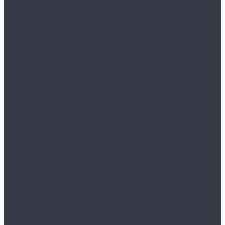
Лампы галогенные
Полировка
Круги и подложки
Пасты полировальные
Полировка металлов
Подготовительные материалы
Шлифовальные материалы
Электроника
Зарядные устройства и кабели
Наушники
Батарейки и внешние аккумуляторы
Прочее
Визитки парковочные
Держатели для телефона
Провода для прикуривателя
Тросы и стяжки груза
Сувениры
Наборы для ухода
Клипсы и предохранители
Технические жидкости