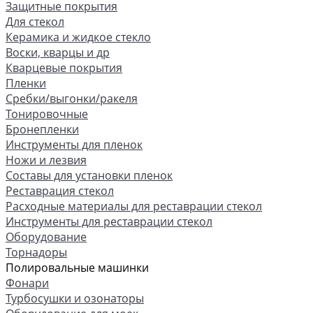
Защитные покрытия
Для стекол
Керамика и жидкое стекло
Воски, кварцы и др
Кварцевые покрытия
Пленки
Сребки/выгонки/ракеля
Тонировочные
Бронепленки
Инструменты для пленок
Ножи и лезвия
Составы для установки пленок
Реставрация стекол
Расходные материалы для реставрации стекол
Инструменты для реставрации стекол
Оборудование
Торнадоры
Полировальные машинки
Фонари
Турбосушки и озонаторы