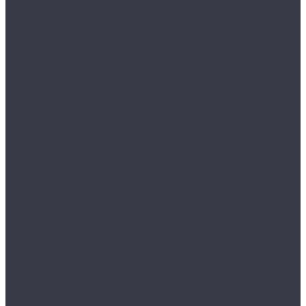
Лампы галогенные
Полировка
Круги и подложки
Пасты полировальные
Полировка металлов
Подготовительные материалы
Шлифовальные материалы
Электроника
Зарядные устройства и кабели
Наушники
Батарейки и внешние аккумуляторы
Прочее
Визитки парковочные
Держатели для телефона
Провода для прикуривателя
Тросы и стяжки груза
Сувениры
Наборы для ухода
Клипсы и предохранители
Технические жидкости