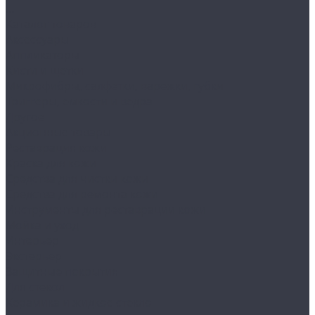
...
Каталог товаров
Аксессуары
Аппликаторы
Кисти и щетки
Микрофибры, салфетки, варежки, губки
Триггеры, емкости и ведра
Другое
Акционные товары
Реставрация кожи
Краска для кожи
Средства для чистки кожи
Средства для ремонта кожи
Инструменты для реставрации кожи
Мойка и уход
Интерьер
Экстерьер
Защитные покрытия
Для стекол
Керамика и жидкое стекло