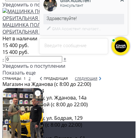
Уведомить о поступлении
С удовольствием помогу вам в
МАШИНКА ПОЛИРОВАЛЬНАЯ ЭКСЦЕНТРИКОВАЯ-
выборе товара.
ОРБИТАЛЬНАЯ EX603-3/12 75ММ SHINE MATE
Нет в наличии
15 400 руб.
Введите сообщение
15 400 руб.
-
+
Уведомить о поступлении
Показать еще
СТРАНИЦЫ:
1
2
ПРЕДЫДУЩАЯ
СЛЕДУЮЩАЯ
Магазин на Жданова (c 8:00 до 22:00)
+7 (928) 366 64-44
г. Ростов-на-Дону, ул. Жданова, 14а
Магазин на Бодрой (c 8:00 до 22:00)
+7 (928) 366 64-44
г. Ростов-на-Дону, ул. Бодрая, 129
Главный магазин (c 8:00 до 22:00)
+7 (928) 366 64-44