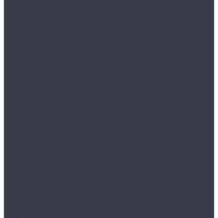
Воски, кварцы и др
Пленки
Сребки/выгонки/ракеля
Тонировочные
Бронепленки
Инструменты для пленок
Ножи и лезвия
Составы для установки пленок
Реставрация стекол
Расходные материалы для реставрации стекол
Инструменты для реставрации стекол
Оборудование
Торнадоры
Полировальные машинки
Фонари
Турбосушки и озонаторы
Оборудование для моек
Распылители
Инструменты
Автосвет
Лампы светодиодные