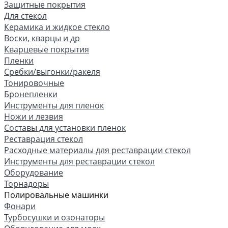
Защитные покрытия
Для стекол
Керамика и жидкое стекло
Воски, кварцы и др
Кварцевые покрытия
Пленки
Сребки/выгонки/ракеля
Тонировочные
Бронепленки
Инструменты для пленок
Ножи и лезвия
Составы для установки пленок
Реставрация стекол
Расходные материалы для реставрации стекол
Инструменты для реставрации стекол
Оборудование
Торнадоры
Полировальные машинки
Фонари
Турбосушки и озонаторы