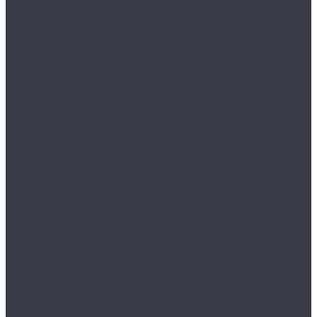
Лампы галогенные
Полировка
Круги и подложки
Пасты полировальные
Полировка металлов
Подготовительные материалы
Шлифовальные материалы
Электроника
Зарядные устройства и кабели
Наушники
Батарейки и внешние аккумуляторы
Прочее
Визитки парковочные
Держатели для телефона
Провода для прикуривателя
Тросы и стяжки груза
Сувениры
Наборы для ухода
Клипсы и предохранители
Технические жидкости