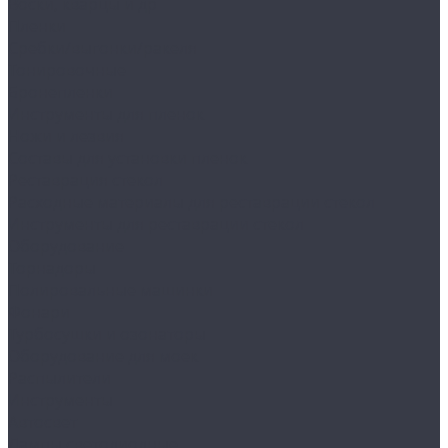
Воски, кварцы и др
Пленки
Сребки/выгонки/ракеля
Тонировочные
Бронепленки
Инструменты для пленок
Ножи и лезвия
Составы для установки пленок
Реставрация стекол
Расходные материалы для реставрации стекол
Инструменты для реставрации стекол
Оборудование
Торнадоры
Полировальные машинки
Фонари
Турбосушки и озонаторы
Оборудование для моек
Распылители
Инструменты
Автосвет
Лампы светодиодные