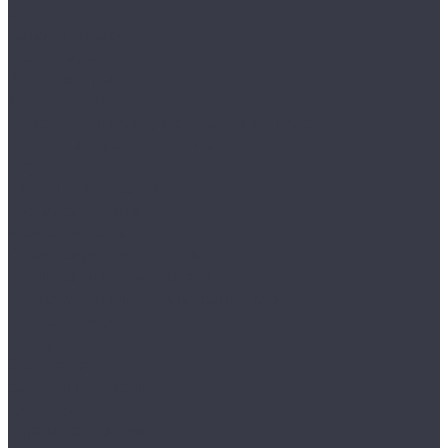
...
Каталог товаров
Аксессуары
Аппликаторы
Кисти и щетки
Микрофибры, салфетки, варежки, губки
Триггеры, емкости и ведра
Другое
Акционные товары
Реставрация кожи
Краска для кожи
Средства для чистки кожи
Средства для ремонта кожи
Инструменты для реставрации кожи
Мойка и уход
Интерьер
Экстерьер
Защитные покрытия
Для стекол
Керамика и жидкое стекло