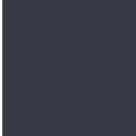
Круги и подложки
Пасты полировальные
Полировка металлов
Подготовительные материалы
Шлифовальные материалы
Электроника
Зарядные устройства и кабели
Наушники
Батарейки и внешние аккумуляторы
Прочее
Визитки парковочные
Держатели для телефона
Провода для прикуривателя
Тросы и стяжки груза
Сувениры
Наборы для ухода
Клипсы и предохранители
Технические жидкости
Органайзеры и сумки
Подарочная упаковка