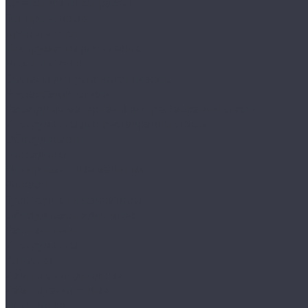
Сребки/выгонки/ракеля
Тонировочные
Бронепленки
Инструменты для пленок
Ножи и лезвия
Составы для установки пленок
Реставрация стекол
Расходные материалы для реставрации стекол
Инструменты для реставрации стекол
Оборудование
Торнадоры
Полировальные машинки
Фонари
Турбосушки и озонаторы
Оборудование для моек
Распылители
Инструменты
Автосвет
Лампы светодиодные
Лампы галогенные
Полировка