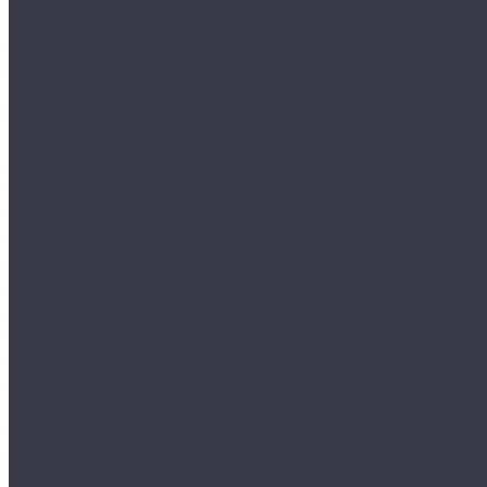
Аксессуары
Аппликаторы
Кисти и щетки
Микрофибры, салфетки, варежки, губки
Триггеры, емкости и ведра
Другое
Акционные товары
Реставрация кожи
Краска для кожи
Средства для чистки кожи
Средства для ремонта кожи
Инструменты для реставрации кожи
Мойка и уход
Интерьер
Экстерьер
Защитные покрытия
Для стекол
Керамика и жидкое стекло
Воски, кварцы и др
Пленки