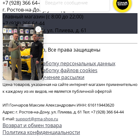
Введите сообщение
+7 (928) 366 64-44
г. Ростов-на-Дону, ул. Бодрая, 129
Главный магазин (c 8:00 до 22:00)
+7 (928) 366 64-44
г. Ростов-на-Дону, ул. Плиева, д. 61
Загрузка карты ...
© 2026 GMA-Shop, Все права защищены
Согласие на обработку персональных данных
Согласие на обработку файлов cookies
Согласие на получение рассылки
Цена товаров, указанная на сайте интернет-магазин применительно
к каждому из их видов, не является публичной офертой
ИП Гончаров Максим Александрович ИНН: 616119443620
Адрес: г. Ростов-на-Дону, ул. Плиева, д. 61 Тел: +7 (928) 366 64-44
E-mail:
support@gma-shop.ru
Возврат и обмен товара
Политика конфиденциальности