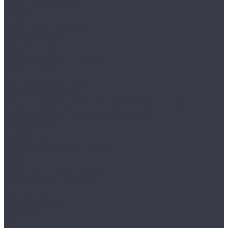
Воски, кварцы и др
Пленки
Сребки/выгонки/ракеля
Тонировочные
Бронепленки
Инструменты для пленок
Ножи и лезвия
Составы для установки пленок
Реставрация стекол
Расходные материалы для реставрации стекол
Инструменты для реставрации стекол
Оборудование
Торнадоры
Полировальные машинки
Фонари
Турбосушки и озонаторы
Оборудование для моек
Распылители
Инструменты
Автосвет
Лампы светодиодные