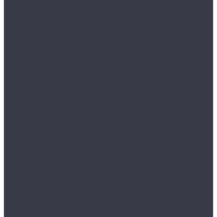
Лампы галогенные
Полировка
Круги и подложки
Пасты полировальные
Полировка металлов
Подготовительные материалы
Шлифовальные материалы
Электроника
Зарядные устройства и кабели
Наушники
Батарейки и внешние аккумуляторы
Прочее
Визитки парковочные
Держатели для телефона
Провода для прикуривателя
Тросы и стяжки груза
Сувениры
Наборы для ухода
Клипсы и предохранители
Технические жидкости