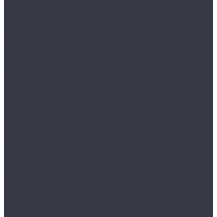
...
Каталог товаров
Аксессуары
Аппликаторы
Кисти и щетки
Микрофибры, салфетки, варежки, губки
Триггеры, емкости и ведра
Другое
Акционные товары
Реставрация кожи
Краска для кожи
Средства для чистки кожи
Средства для ремонта кожи
Инструменты для реставрации кожи
Мойка и уход
Интерьер
Экстерьер
Защитные покрытия
Для стекол
Керамика и жидкое стекло