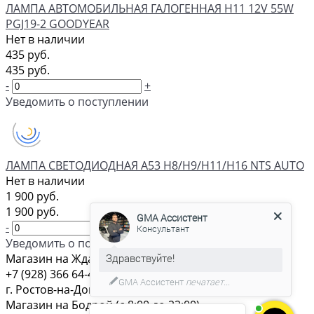
ЛАМПА АВТОМОБИЛЬНАЯ ГАЛОГЕННАЯ H11 12V 55W
PGJ19-2 GOODYEAR
Нет в наличии
435 руб.
435 руб.
-
+
Уведомить о поступлении
ЛАМПА СВЕТОДИОДНАЯ A53 H8/H9/H11/H16 NTS AUTO
Нет в наличии
GMA Ассистент
1 900 руб.
Консультант
1 900 руб.
-
+
Уведомить о поступлении
Магазин на Жданова (c 8:00 до 22:00)
С удовольствием помогу вам в
+7 (928) 366 64-44
выборе товара.
г. Ростов-на-Дону, ул. Жданова, 14а
Магазин на Бодрой (c 8:00 до 22:00)