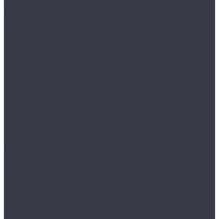
Лампы галогенные
Полировка
Круги и подложки
Пасты полировальные
Полировка металлов
Подготовительные материалы
Шлифовальные материалы
Электроника
Зарядные устройства и кабели
Наушники
Батарейки и внешние аккумуляторы
Прочее
Визитки парковочные
Держатели для телефона
Провода для прикуривателя
Тросы и стяжки груза
Сувениры
Наборы для ухода
Клипсы и предохранители
Технические жидкости