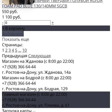
КРУГ ПОЛИРОВАЛЬНЫЙ ТВЕРДЫЙ ГОЛУБОЙ RO/DA
FOAM PAD BLUE 130/140ММ SGCB
550 руб.
1 100 руб.
-
+
+ В корзину
Добавлено
Показать еще
Страницы:
1
2
3
4
5
...
10
Предыдущая
Следующая
Магазин на Жданова (c 8:00 до 22:00)
+7 (928) 366 64-44
г. Ростов-на-Дону, ул. Жданова, 14а
Магазин на Бодрой (c 8:00 до 22:00)
+7 (928) 366 64-44
г. Ростов-на-Дону, ул. Бодрая, 129
Главный магазин (c 8:00 до 22:00)
+7 (928) 366 64-44
г. Ростов-на-Дону, ул. Плиева, д. 61
Загрузка карты ...