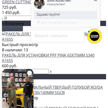
GREEN CUTTING PAD 165ММ 3D
725 руб.
1 450 руб.
С удовольствием помогу вам в
-
+
выборе товара.
+ В корзину
Добавлено
Введите сообщение
Быстрый просмотр
В наличии: 13
РАКЕЛЬ ДЛЯ УСТАНОВКИ PPF PINK 65Х75ММ S340
A165S
600 руб.
-
+
+ В корзину
Добавлено
Быстрый просмотр
В наличии: 59