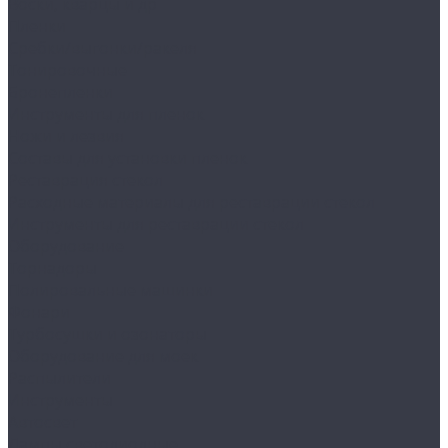
Воски, кварцы и др
Пленки
Сребки/выгонки/ракеля
Тонировочные
Бронепленки
Инструменты для пленок
Ножи и лезвия
Составы для установки пленок
Реставрация стекол
Расходные материалы для реставрации стекол
Инструменты для реставрации стекол
Оборудование
Торнадоры
Полировальные машинки
Фонари
Турбосушки и озонаторы
Оборудование для моек
Распылители
Инструменты
Автосвет
Лампы светодиодные