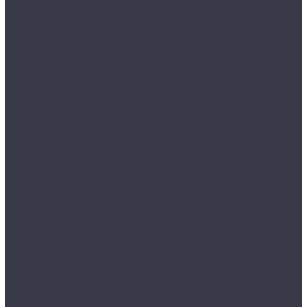
...
Каталог товаров
Аксессуары
Аппликаторы
Кисти и щетки
Микрофибры, салфетки, варежки, губки
Триггеры, емкости и ведра
Другое
Акционные товары
Реставрация кожи
Краска для кожи
Средства для чистки кожи
Средства для ремонта кожи
Инструменты для реставрации кожи
Мойка и уход
Интерьер
Экстерьер
Защитные покрытия
Для стекол
Керамика и жидкое стекло