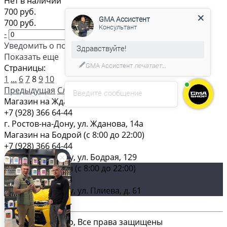
Нет в наличии
GMA Ассистент
Консультант
700 руб.
700 руб.
-
+
Уведомить о поступлении
С удовольствием помогу вам в
Показать еще
выборе товара.
Страницы:
1
...
6
7
8
9
10
Предыдущая
Следующая
Введите сообщение
Магазин на Жданова (c 8:00 до 22:00)
+7 (928) 366 64-44
г. Ростов-на-Дону, ул. Жданова, 14а
Магазин на Бодрой (c 8:00 до 22:00)
+7 (928) 366 64-44
г. Ростов-на-Дону, ул. Бодрая, 129
Главный магазин (c 8:00 до 22:00)
+7 (928) 366 64-44
г. Ростов-на-Дону, ул. Плиева, д. 61
Загрузка карты ...
© 2026 GMA-Shop, Все права защищены