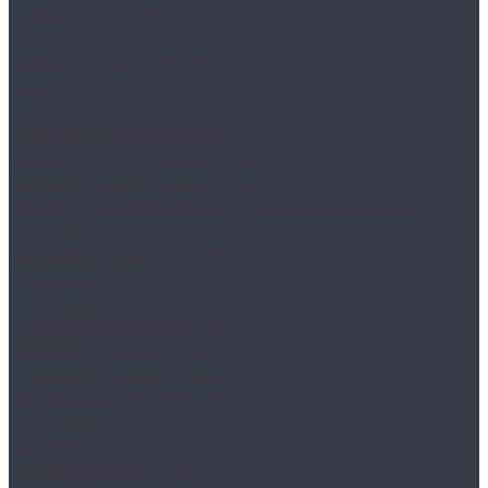
Воски, кварцы и др
Пленки
Сребки/выгонки/ракеля
Тонировочные
Бронепленки
Инструменты для пленок
Ножи и лезвия
Составы для установки пленок
Реставрация стекол
Расходные материалы для реставрации стекол
Инструменты для реставрации стекол
Оборудование
Торнадоры
Полировальные машинки
Фонари
Турбосушки и озонаторы
Оборудование для моек
Распылители
Инструменты
Автосвет
Лампы светодиодные