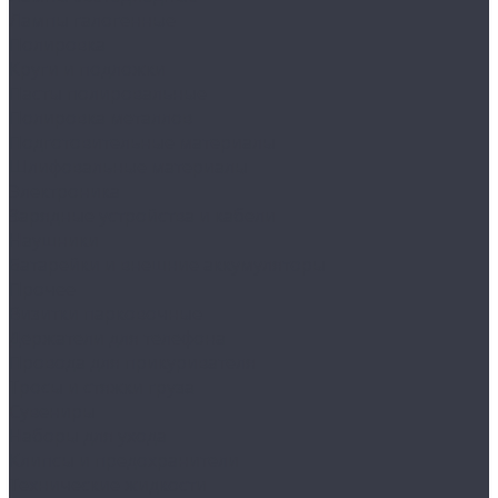
Лампы галогенные
Полировка
Круги и подложки
Пасты полировальные
Полировка металлов
Подготовительные материалы
Шлифовальные материалы
Электроника
Зарядные устройства и кабели
Наушники
Батарейки и внешние аккумуляторы
Прочее
Визитки парковочные
Держатели для телефона
Провода для прикуривателя
Тросы и стяжки груза
Сувениры
Наборы для ухода
Клипсы и предохранители
Технические жидкости