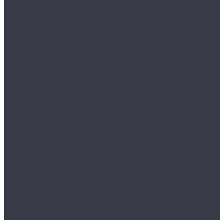
Круги и подложки
Пасты полировальные
Полировка металлов
Подготовительные материалы
Шлифовальные материалы
Электроника
Зарядные устройства и кабели
Наушники
Батарейки и внешние аккумуляторы
Прочее
Визитки парковочные
Держатели для телефона
Провода для прикуривателя
Тросы и стяжки груза
Сувениры
Наборы для ухода
Клипсы и предохранители
Технические жидкости
Органайзеры и сумки
Подарочная упаковка