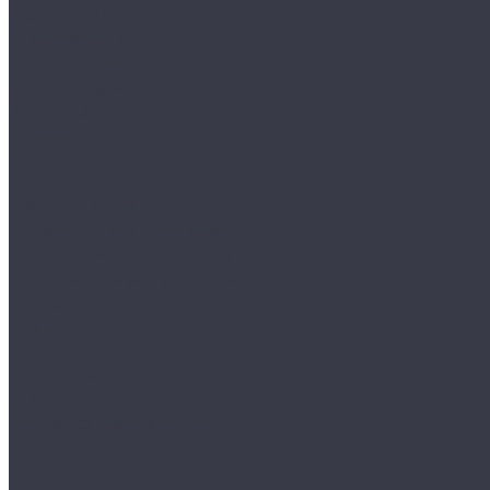
Аксессуары
Аппликаторы
Кисти и щетки
Микрофибры, салфетки, варежки, губки
Триггеры, емкости и ведра
Другое
Акционные товары
Реставрация кожи
Краска для кожи
Средства для чистки кожи
Средства для ремонта кожи
Инструменты для реставрации кожи
Мойка и уход
Интерьер
Экстерьер
Защитные покрытия
Для стекол
Керамика и жидкое стекло
Воски, кварцы и др
Пленки