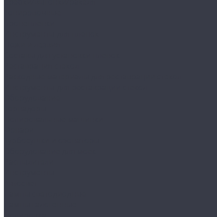
Сребки/выгонки/ракеля
Тонировочные
Бронепленки
Инструменты для пленок
Ножи и лезвия
Составы для установки пленок
Реставрация стекол
Расходные материалы для реставрации стекол
Инструменты для реставрации стекол
Оборудование
Торнадоры
Полировальные машинки
Фонари
Турбосушки и озонаторы
Оборудование для моек
Распылители
Инструменты
Автосвет
Лампы светодиодные
Лампы галогенные
Полировка