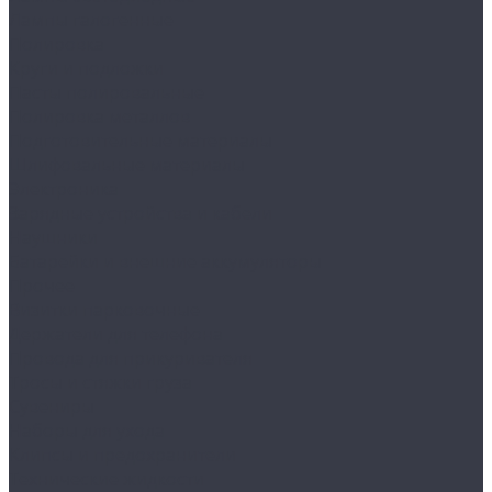
Лампы галогенные
Полировка
Круги и подложки
Пасты полировальные
Полировка металлов
Подготовительные материалы
Шлифовальные материалы
Электроника
Зарядные устройства и кабели
Наушники
Батарейки и внешние аккумуляторы
Прочее
Визитки парковочные
Держатели для телефона
Провода для прикуривателя
Тросы и стяжки груза
Сувениры
Наборы для ухода
Клипсы и предохранители
Технические жидкости