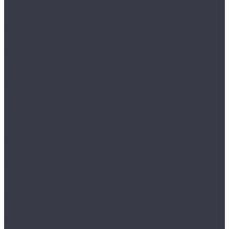
...
Каталог товаров
Аксессуары
Аппликаторы
Кисти и щетки
Микрофибры, салфетки, варежки, губки
Триггеры, емкости и ведра
Другое
Акционные товары
Реставрация кожи
Краска для кожи
Средства для чистки кожи
Средства для ремонта кожи
Инструменты для реставрации кожи
Мойка и уход
Интерьер
Экстерьер
Защитные покрытия
Для стекол
Керамика и жидкое стекло