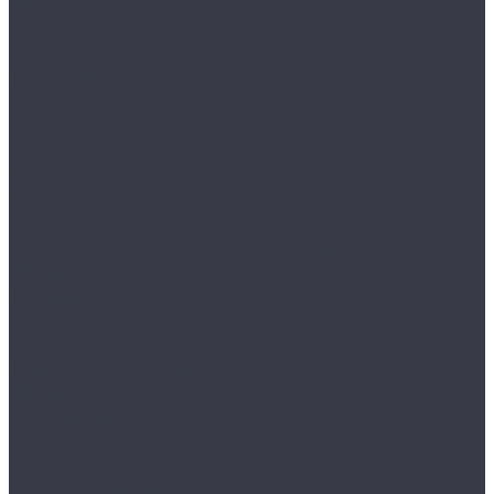
Воски, кварцы и др
Пленки
Сребки/выгонки/ракеля
Тонировочные
Бронепленки
Инструменты для пленок
Ножи и лезвия
Составы для установки пленок
Реставрация стекол
Расходные материалы для реставрации стекол
Инструменты для реставрации стекол
Оборудование
Торнадоры
Полировальные машинки
Фонари
Турбосушки и озонаторы
Оборудование для моек
Распылители
Инструменты
Автосвет
Лампы светодиодные