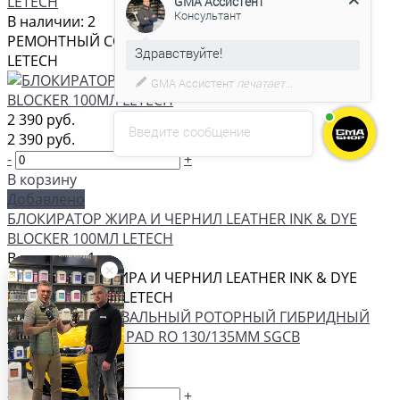
LETECH
В наличии: 2
РЕМОНТНЫЙ СОСТАВ ГУСТОЙ HEAVY FILLER 100МЛ
С удовольствием помогу вам в
LETECH
выборе товара.
2 390 руб.
Введите сообщение
2 390 руб.
-
+
В корзину
Добавлено
БЛОКИРАТОР ЖИРА И ЧЕРНИЛ LEATHER INK & DYE
BLOCKER 100МЛ LETECH
В наличии: 1
БЛОКИРАТОР ЖИРА И ЧЕРНИЛ LEATHER INK & DYE
BLOCKER 100МЛ LETECH
2 400 руб.
2 400 руб.
-
+