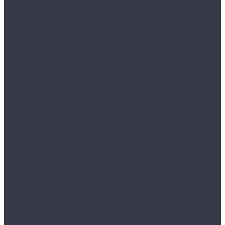
...
Каталог товаров
Аксессуары
Аппликаторы
Кисти и щетки
Микрофибры, салфетки, варежки, губки
Триггеры, емкости и ведра
Другое
Акционные товары
Реставрация кожи
Краска для кожи
Средства для чистки кожи
Средства для ремонта кожи
Инструменты для реставрации кожи
Мойка и уход
Интерьер
Экстерьер
Защитные покрытия
Для стекол
Керамика и жидкое стекло