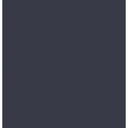
Воски, кварцы и др
Пленки
Сребки/выгонки/ракеля
Тонировочные
Бронепленки
Инструменты для пленок
Ножи и лезвия
Составы для установки пленок
Реставрация стекол
Расходные материалы для реставрации стекол
Инструменты для реставрации стекол
Оборудование
Торнадоры
Полировальные машинки
Фонари
Турбосушки и озонаторы
Оборудование для моек
Распылители
Инструменты
Автосвет
Лампы светодиодные