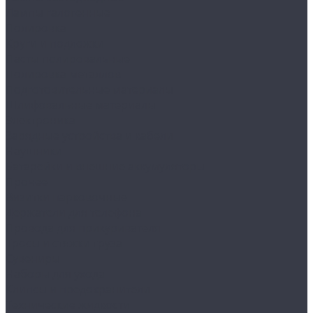
Лампы галогенные
Полировка
Круги и подложки
Пасты полировальные
Полировка металлов
Подготовительные материалы
Шлифовальные материалы
Электроника
Зарядные устройства и кабели
Наушники
Батарейки и внешние аккумуляторы
Прочее
Визитки парковочные
Держатели для телефона
Провода для прикуривателя
Тросы и стяжки груза
Сувениры
Наборы для ухода
Клипсы и предохранители
Технические жидкости