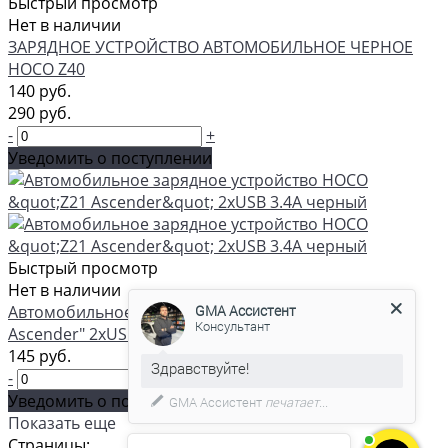
Быстрый просмотр
Нет в наличии
ЗАРЯДНОЕ УСТРОЙСТВО АВТОМОБИЛЬНОЕ ЧЕРНОЕ
HOCO Z40
140 руб.
290 руб.
-
+
Уведомить о поступлении
Быстрый просмотр
GMA Ассистент
Нет в наличии
Консультант
Автомобильное зарядное устройство HOCO "Z21
Ascender" 2xUSB 3.4A черный
145 руб.
С удовольствием помогу вам в
-
+
выборе товара.
Уведомить о поступлении
Показать еще
Страницы: