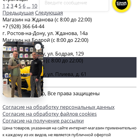
Введите сообщение
1
2
3
4
5
6
...
10
Предыдущая
Следующая
Магазин на Жданова (c 8:00 до 22:00)
+7 (928) 366 64-44
г. Ростов-на-Дону, ул. Жданова, 14а
Магазин на Бодрой (c 8:00 до 22:00)
+7 (928) 366 64-44
г. Ростов-на-Дону, ул. Бодрая, 129
Главный магазин (c 8:00 до 22:00)
+7 (928) 366 64-44
г. Ростов-на-Дону, ул. Плиева, д. 61
Загрузка карты ...
© 2026 GMA-Shop, Все права защищены
Согласие на обработку персональных данных
Согласие на обработку файлов cookies
Согласие на получение рассылки
Цена товаров, указанная на сайте интернет-магазин применительно
к каждому из их видов, не является публичной офертой