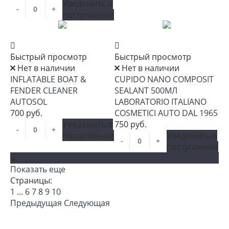
Уведомить о
-
+
поступлении
Быстрый просмотр
Быстрый просмотр
Нет в наличии
Нет в наличии
INFLATABLE BOAT &
CUPIDO NANO COMPOSIT
FENDER CLEANER
SEALANT 500МЛ
AUTOSOL
LABORATORIO ITALIANO
700 руб.
COSMETICI AUTO DAL 1965
Уведомить о
750 руб.
-
+
поступлении
Уведомить о
-
+
поступлении
Показать еще
Страницы:
1
...
6
7
8
9
10
Предыдущая
Следующая