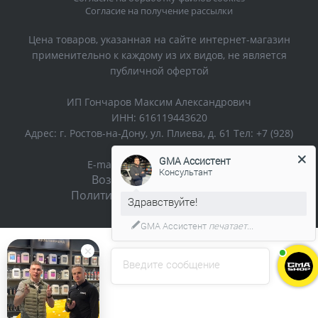
Согласие на получение рассылки
Цена товаров, указанная на сайте интернет-магазин
применительно к каждому из их видов, не является
публичной офертой
ИП Гончаров Максим Александрович
ИНН: 616119443620
Адрес: г. Ростов-на-Дону, ул. Плиева, д. 61 Тел: +7 (928)
366 64-44
GMA Ассистент
E-mail:
support@gma-shop.ru
Консультант
Возврат и обмен товара
Политика конфиденциальности
GMA Ассистент
печатает...
Введите сообщение