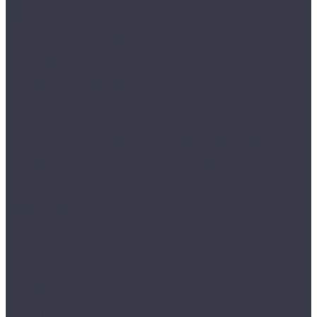
Воски, кварцы и др
Пленки
Сребки/выгонки/ракеля
Тонировочные
Бронепленки
Инструменты для пленок
Ножи и лезвия
Составы для установки пленок
Реставрация стекол
Расходные материалы для реставрации стекол
Инструменты для реставрации стекол
Оборудование
Торнадоры
Полировальные машинки
Фонари
Турбосушки и озонаторы
Оборудование для моек
Распылители
Инструменты
Автосвет
Лампы светодиодные