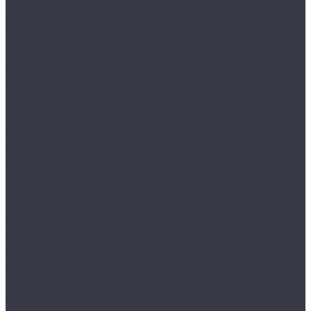
...
Каталог товаров
Аксессуары
Аппликаторы
Кисти и щетки
Микрофибры, салфетки, варежки, губки
Триггеры, емкости и ведра
Другое
Акционные товары
Реставрация кожи
Краска для кожи
Средства для чистки кожи
Средства для ремонта кожи
Инструменты для реставрации кожи
Мойка и уход
Интерьер
Экстерьер
Защитные покрытия
Для стекол
Керамика и жидкое стекло