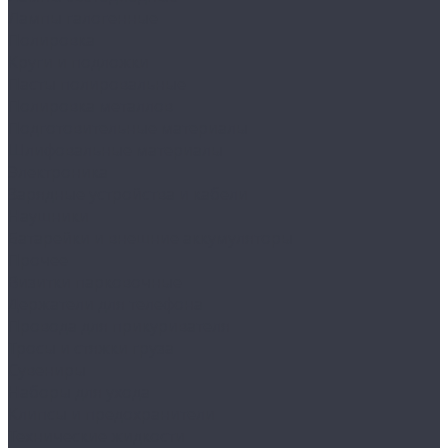
Лампы галогенные
Полировка
Круги и подложки
Пасты полировальные
Полировка металлов
Подготовительные материалы
Шлифовальные материалы
Электроника
Зарядные устройства и кабели
Наушники
Батарейки и внешние аккумуляторы
Прочее
Визитки парковочные
Держатели для телефона
Провода для прикуривателя
Тросы и стяжки груза
Сувениры
Наборы для ухода
Клипсы и предохранители
Технические жидкости