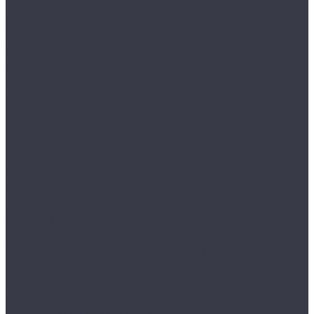
Турбосушки и озонаторы
Оборудование для моек
Распылители
Инструменты
Автосвет
Лампы светодиодные
Лампы галогенные
Полировка
Круги и подложки
Пасты полировальные
Полировка металлов
Подготовительные материалы
Шлифовальные материалы
Электроника
Зарядные устройства и кабели
Наушники
Батарейки и внешние аккумуляторы
Прочее
Визитки парковочные
Держатели для телефона
Провода для прикуривателя