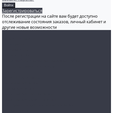
Зарегистрироваться
После регистрации на сайте вам будет доступно
отслеживание состояния заказов, личный кабинет и
другие новые возможности
...
Каталог товаров
Аксессуары
Аппликаторы
Кисти и щетки
Микрофибры, салфетки, варежки, губки
Триггеры, емкости и ведра
Другое
Акционные товары
Реставрация кожи
Краска для кожи
Средства для чистки кожи
Средства для ремонта кожи
Инструменты для реставрации кожи
Мойка и уход