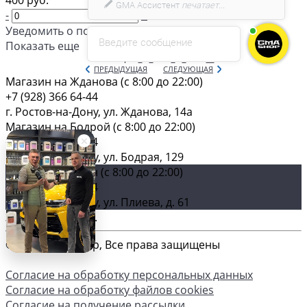
400 руб.
-
+
Уведомить о поступлении
Введите сообщение
Показать еще
СТРАНИЦЫ:
1
2
3
4
5
...
10
ПРЕДЫДУЩАЯ
СЛЕДУЮЩАЯ
Магазин на Жданова (c 8:00 до 22:00)
+7 (928) 366 64-44
г. Ростов-на-Дону, ул. Жданова, 14а
Магазин на Бодрой (c 8:00 до 22:00)
+7 (928) 366 64-44
г. Ростов-на-Дону, ул. Бодрая, 129
Главный магазин (c 8:00 до 22:00)
+7 (928) 366 64-44
г. Ростов-на-Дону, ул. Плиева, д. 61
Загрузка карты ...
© 2026 GMA-Shop, Все права защищены
Согласие на обработку персональных данных
Согласие на обработку файлов cookies
Согласие на получение рассылки