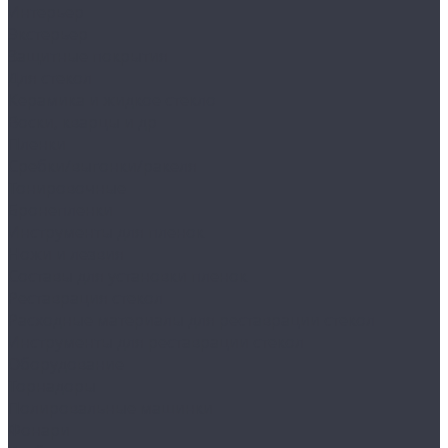
Интерьер
Экстерьер
Защитные покрытия
Для стекол
Керамика и жидкое стекло
Воски, кварцы и др
Пленки
Сребки/выгонки/ракеля
Тонировочные
Бронепленки
Инструменты для пленок
Ножи и лезвия
Составы для установки пленок
Реставрация стекол
Расходные материалы для реставрации стекол
Инструменты для реставрации стекол
Оборудование
Торнадоры
Полировальные машинки
Фонари