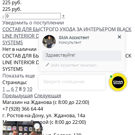
225 руб.
225 руб.
-
+
Уведомить о поступлении
GMA Ассистент
СОСТАВ ДЛЯ БЫСТРОГО УХОДА ЗА ИНТЕРЬЕРОМ BLACK
Консультант
LINE INTERIOR DETAILER BERGAMOT 400МЛ SHINE
SYSTEMS
Нет в наличии
СОСТАВ ДЛЯ БЫСТРОГО УХОДА ЗА ИНТЕРЬЕРОМ BLACK
С удовольствием помогу вам в
LINE INTERIOR DETAILER BERGAMOT 400МЛ SHINE
выборе товара.
SYSTEMS
Показать еще
Введите сообщение
Страницы:
1
...
6
7
8
9
10
Предыдущая
Следующая
Магазин на Жданова (c 8:00 до 22:00)
+7 (928) 366 64-44
г. Ростов-на-Дону, ул. Жданова, 14а
Магазин на Бодрой (c 8:00 до 22:00)
+7 (928) 366 64-44