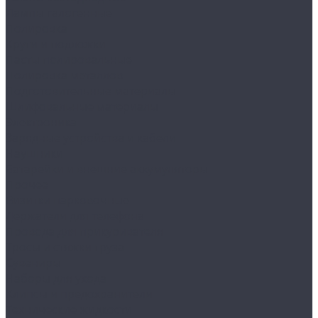
Лампы галогенные
Полировка
Круги и подложки
Пасты полировальные
Полировка металлов
Подготовительные материалы
Шлифовальные материалы
Электроника
Зарядные устройства и кабели
Наушники
Батарейки и внешние аккумуляторы
Прочее
Визитки парковочные
Держатели для телефона
Провода для прикуривателя
Тросы и стяжки груза
Сувениры
Наборы для ухода
Клипсы и предохранители
Технические жидкости