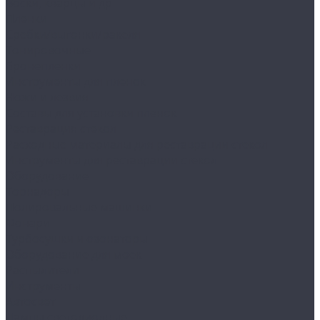
Воски, кварцы и др
Пленки
Сребки/выгонки/ракеля
Тонировочные
Бронепленки
Инструменты для пленок
Ножи и лезвия
Составы для установки пленок
Реставрация стекол
Расходные материалы для реставрации стекол
Инструменты для реставрации стекол
Оборудование
Торнадоры
Полировальные машинки
Фонари
Турбосушки и озонаторы
Оборудование для моек
Распылители
Инструменты
Автосвет
Лампы светодиодные