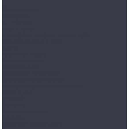
...
Каталог товаров
Аксессуары
Аппликаторы
Кисти и щетки
Микрофибры, салфетки, варежки, губки
Триггеры, емкости и ведра
Другое
Акционные товары
Реставрация кожи
Краска для кожи
Средства для чистки кожи
Средства для ремонта кожи
Инструменты для реставрации кожи
Мойка и уход
Интерьер
Экстерьер
Защитные покрытия
Для стекол
Керамика и жидкое стекло