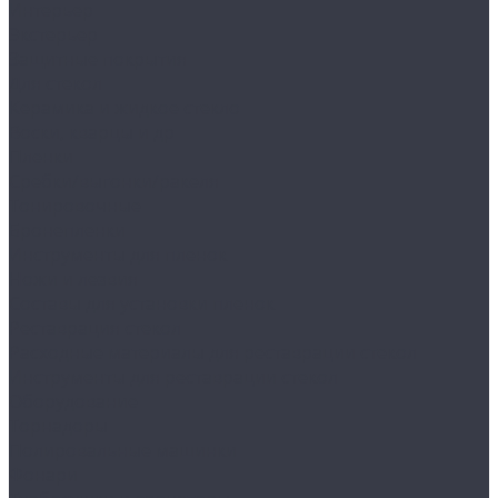
Интерьер
Экстерьер
Защитные покрытия
Для стекол
Керамика и жидкое стекло
Воски, кварцы и др
Пленки
Сребки/выгонки/ракеля
Тонировочные
Бронепленки
Инструменты для пленок
Ножи и лезвия
Составы для установки пленок
Реставрация стекол
Расходные материалы для реставрации стекол
Инструменты для реставрации стекол
Оборудование
Торнадоры
Полировальные машинки
Фонари