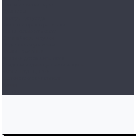
Тросы и стяжки груза
Сувениры
Наборы для ухода
Клипсы и предохранители
Технические жидкости
Органайзеры и сумки
Подарочная упаковка
Рамки номерные
Коврики для защиты пола
Средства индивидуальной защиты
Эмали, грунты, лаки
Щетки стеклоочистителя
Акции
Контакты