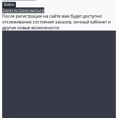
Зарегистрироваться
После регистрации на сайте вам будет доступно
отслеживание состояния заказов, личный кабинет и
другие новые возможности
...
Каталог товаров
Аксессуары
Аппликаторы
Кисти и щетки
Микрофибры, салфетки, варежки, губки
Триггеры, емкости и ведра
Другое
Акционные товары
Реставрация кожи
Краска для кожи
Средства для чистки кожи
Средства для ремонта кожи
Инструменты для реставрации кожи
Мойка и уход