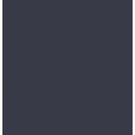
Турбосушки и озонаторы
Оборудование для моек
Распылители
Инструменты
Автосвет
Лампы светодиодные
Лампы галогенные
Полировка
Круги и подложки
Пасты полировальные
Полировка металлов
Подготовительные материалы
Шлифовальные материалы
Электроника
Зарядные устройства и кабели
Наушники
Батарейки и внешние аккумуляторы
Прочее
Визитки парковочные
Держатели для телефона
Провода для прикуривателя