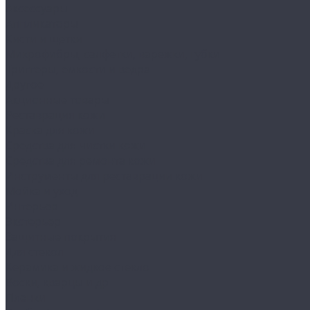
Аксессуары
Аппликаторы
Кисти и щетки
Микрофибры, салфетки, варежки, губки
Триггеры, емкости и ведра
Другое
Акционные товары
Реставрация кожи
Краска для кожи
Средства для чистки кожи
Средства для ремонта кожи
Инструменты для реставрации кожи
Мойка и уход
Интерьер
Экстерьер
Защитные покрытия
Для стекол
Керамика и жидкое стекло
Воски, кварцы и др
Пленки