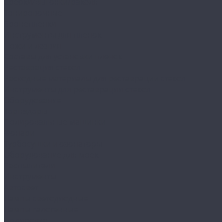
Сребки/выгонки/ракеля
Тонировочные
Бронепленки
Инструменты для пленок
Ножи и лезвия
Составы для установки пленок
Реставрация стекол
Расходные материалы для реставрации стекол
Инструменты для реставрации стекол
Оборудование
Торнадоры
Полировальные машинки
Фонари
Турбосушки и озонаторы
Оборудование для моек
Распылители
Инструменты
Автосвет
Лампы светодиодные
Лампы галогенные
Полировка