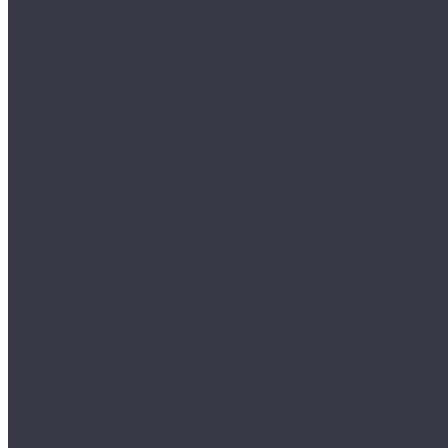
Круги и подложки
Пасты полировальные
Полировка металлов
Подготовительные материалы
Шлифовальные материалы
Электроника
Зарядные устройства и кабели
Наушники
Батарейки и внешние аккумуляторы
Прочее
Визитки парковочные
Держатели для телефона
Провода для прикуривателя
Тросы и стяжки груза
Сувениры
Наборы для ухода
Клипсы и предохранители
Технические жидкости
Органайзеры и сумки
Подарочная упаковка