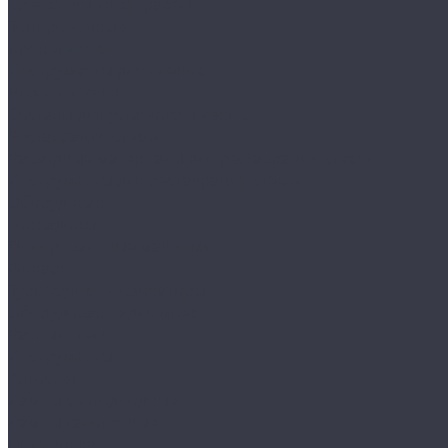
Сребки/выгонки/ракеля
Тонировочные
Бронепленки
Инструменты для пленок
Ножи и лезвия
Составы для установки пленок
Реставрация стекол
Расходные материалы для реставрации стекол
Инструменты для реставрации стекол
Оборудование
Торнадоры
Полировальные машинки
Фонари
Турбосушки и озонаторы
Оборудование для моек
Распылители
Инструменты
Автосвет
Лампы светодиодные
Лампы галогенные
Полировка