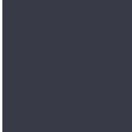
Аксессуары
Аппликаторы
Кисти и щетки
Микрофибры, салфетки, варежки, губки
Триггеры, емкости и ведра
Другое
Акционные товары
Реставрация кожи
Краска для кожи
Средства для чистки кожи
Средства для ремонта кожи
Инструменты для реставрации кожи
Мойка и уход
Интерьер
Экстерьер
Защитные покрытия
Для стекол
Керамика и жидкое стекло
Воски, кварцы и др
Пленки