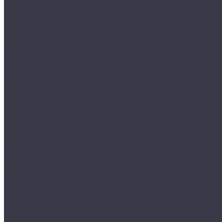
Круги и подложки
Пасты полировальные
Полировка металлов
Подготовительные материалы
Шлифовальные материалы
Электроника
Зарядные устройства и кабели
Наушники
Батарейки и внешние аккумуляторы
Прочее
Визитки парковочные
Держатели для телефона
Провода для прикуривателя
Тросы и стяжки груза
Сувениры
Наборы для ухода
Клипсы и предохранители
Технические жидкости
Органайзеры и сумки
Подарочная упаковка