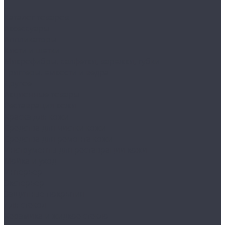
...
Каталог товаров
Аксессуары
Аппликаторы
Кисти и щетки
Микрофибры, салфетки, варежки, губки
Триггеры, емкости и ведра
Другое
Акционные товары
Реставрация кожи
Краска для кожи
Средства для чистки кожи
Средства для ремонта кожи
Инструменты для реставрации кожи
Мойка и уход
Интерьер
Экстерьер
Защитные покрытия
Для стекол
Керамика и жидкое стекло