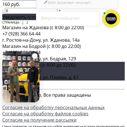
160 руб.
-
+
Уведомить о поступлении
Введите сообщение
СТРАНИЦЫ:
1
2
ПРЕДЫДУЩАЯ
СЛЕДУЮЩАЯ
Магазин на Жданова (c 8:00 до 22:00)
+7 (928) 366 64-44
г. Ростов-на-Дону, ул. Жданова, 14а
Магазин на Бодрой (c 8:00 до 22:00)
+7 (928) 366 64-44
г. Ростов-на-Дону, ул. Бодрая, 129
Главный магазин (c 8:00 до 22:00)
+7 (928) 366 64-44
г. Ростов-на-Дону, ул. Плиева, д. 61
Загрузка карты ...
© 2026 GMA-Shop, Все права защищены
Согласие на обработку персональных данных
Согласие на обработку файлов cookies
Согласие на получение рассылки
Цена товаров, указанная на сайте интернет-магазин применительно