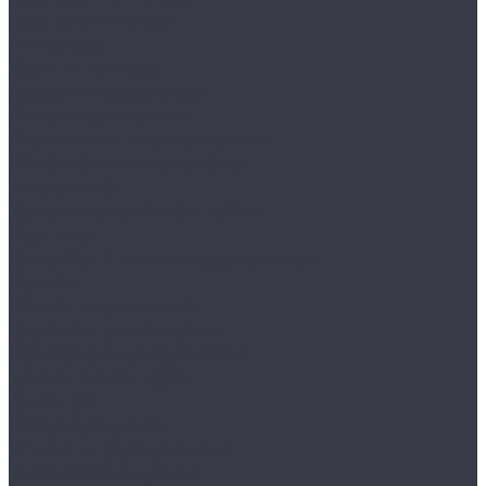
Лампы галогенные
Полировка
Круги и подложки
Пасты полировальные
Полировка металлов
Подготовительные материалы
Шлифовальные материалы
Электроника
Зарядные устройства и кабели
Наушники
Батарейки и внешние аккумуляторы
Прочее
Визитки парковочные
Держатели для телефона
Провода для прикуривателя
Тросы и стяжки груза
Сувениры
Наборы для ухода
Клипсы и предохранители
Технические жидкости