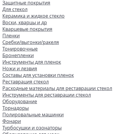
Защитные покрытия
Для стекол
Керамика и жидкое стекло
Воски, кварцы и др
Кварцевые покрытия
Пленки
Сребки/выгонки/ракеля
Тонировочные
Бронепленки
Инструменты для пленок
Ножи и лезвия
Составы для установки пленок
Реставрация стекол
Расходные материалы для реставрации стекол
Инструменты для реставрации стекол
Оборудование
Торнадоры
Полировальные машинки
Фонари
Турбосушки и озонаторы