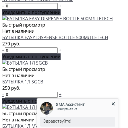
-
+
Уведомить о поступлении
Быстрый просмотр
Нет в наличии
БУТЫЛКА EASY DISPENSE BOTTLE 500МЛ LETECH
270 руб.
-
+
Уведомить о поступлении
Быстрый просмотр
Нет в наличии
БУТЫЛКА 1Л SGCB
250 руб.
-
+
GMA Ассистент
Консультант
Уведомить о поступлении
Быстрый просмотр
Нет в наличии
С удовольствием помогу вам в
БУТЫЛКА 1Л MV-0661
выборе товара.