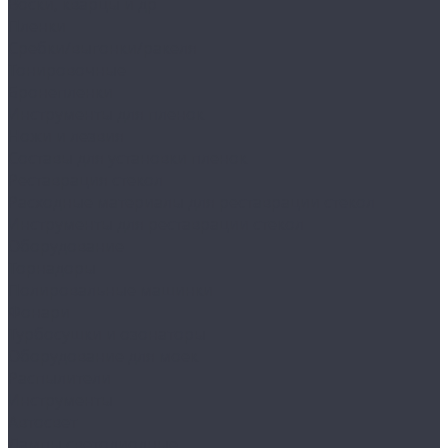
Воски, кварцы и др
Пленки
Сребки/выгонки/ракеля
Тонировочные
Бронепленки
Инструменты для пленок
Ножи и лезвия
Составы для установки пленок
Реставрация стекол
Расходные материалы для реставрации стекол
Инструменты для реставрации стекол
Оборудование
Торнадоры
Полировальные машинки
Фонари
Турбосушки и озонаторы
Оборудование для моек
Распылители
Инструменты
Автосвет
Лампы светодиодные