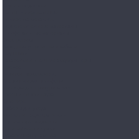
Круги и подложки
Пасты полировальные
Полировка металлов
Подготовительные материалы
Шлифовальные материалы
Электроника
Зарядные устройства и кабели
Наушники
Батарейки и внешние аккумуляторы
Прочее
Визитки парковочные
Держатели для телефона
Провода для прикуривателя
Тросы и стяжки груза
Сувениры
Наборы для ухода
Клипсы и предохранители
Технические жидкости
Органайзеры и сумки
Подарочная упаковка