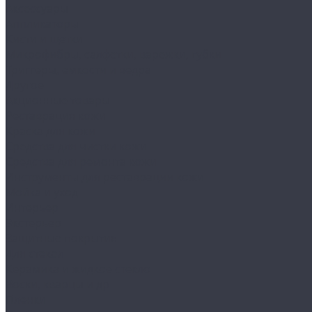
Аксессуары
Аппликаторы
Кисти и щетки
Микрофибры, салфетки, варежки, губки
Триггеры, емкости и ведра
Другое
Акционные товары
Реставрация кожи
Краска для кожи
Средства для чистки кожи
Средства для ремонта кожи
Инструменты для реставрации кожи
Мойка и уход
Интерьер
Экстерьер
Защитные покрытия
Для стекол
Керамика и жидкое стекло
Воски, кварцы и др
Пленки