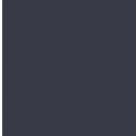
Сребки/выгонки/ракеля
Тонировочные
Бронепленки
Инструменты для пленок
Ножи и лезвия
Составы для установки пленок
Реставрация стекол
Расходные материалы для реставрации стекол
Инструменты для реставрации стекол
Оборудование
Торнадоры
Полировальные машинки
Фонари
Турбосушки и озонаторы
Оборудование для моек
Распылители
Инструменты
Автосвет
Лампы светодиодные
Лампы галогенные
Полировка